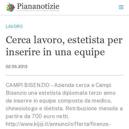
Vai
la
SEARCH
ME
contenuto
PR
Piana Notizie
Le notizie della Piana
LAVORO
Cerca lavoro, estetista per
inserire in una equipe
02.05.2013
CAMPI BISENZIO – Azienda cerca a Campi
Bisenzio una estetista diplomata terzo anno
da inserire in equipe composta da medico,
chinesiologo e dietista. Retribuzione mensile a
partire da 700 euro netti.
http://www.kijiji.it/annunci/offerta/firenze-