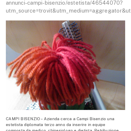
annunci-campi-bisenzio/estetista/46544070?
utm_source=trovit&utm_medium=aggregator&ut
CAMPI BISENZIO – Azienda cerca a Campi Bisenzio una
estetista diplomata terzo anno da inserire in equipe
composta da medico, chinesiologo e dietista. Retribuzione