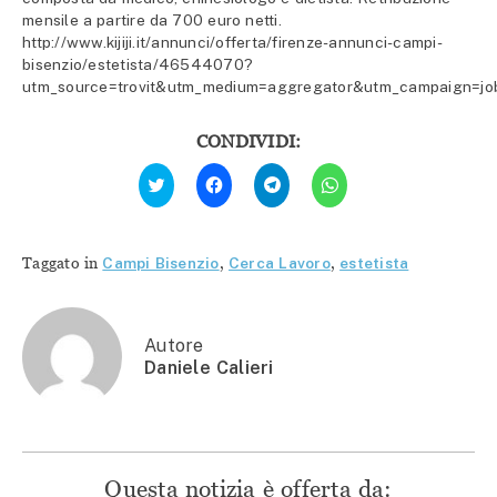
mensile a partire da 700 euro netti.
http://www.kijiji.it/annunci/offerta/firenze-annunci-campi-
bisenzio/estetista/46544070?
utm_source=trovit&utm_medium=aggregator&utm_campaign=jo
CONDIVIDI:
Fai
Fai
Fai
Fai
clic
clic
clic
clic
qui
per
per
per
per
condividere
condividere
condividere
condividere
su
su
su
su
Facebook
Telegram
WhatsApp
Twitter
(Si
(Si
(Si
Taggato in
Campi Bisenzio
,
Cerca Lavoro
,
estetista
(Si
apre
apre
apre
apre
in
in
in
in
una
una
una
una
nuova
nuova
nuova
nuova
finestra)
finestra)
finestra)
finestra)
Autore
Daniele Calieri
Questa notizia è offerta da: