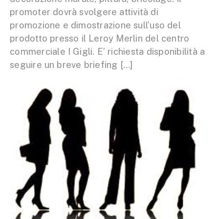
promoter dovrà svolgere attività di
promozione e dimostrazione sull’uso del
prodotto presso il Leroy Merlin del centro
commerciale I Gigli. E’ richiesta disponibilità a
seguire un breve briefing […]