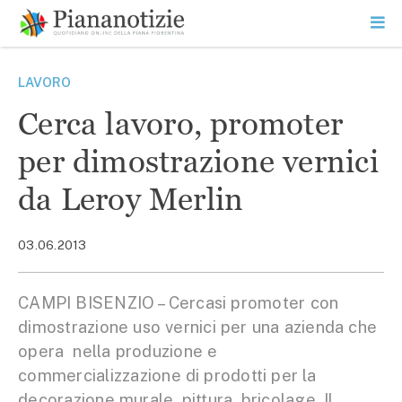
Vai
la
SEARCH
ME
contenuto
PR
Piana Notizie
Le notizie della Piana
LAVORO
Cerca lavoro, promoter
per dimostrazione vernici
da Leroy Merlin
03.06.2013
CAMPI BISENZIO – Cercasi promoter con
dimostrazione uso vernici per una azienda che
opera nella produzione e
commercializzazione di prodotti per la
decorazione murale, pittura, bricolage. Il