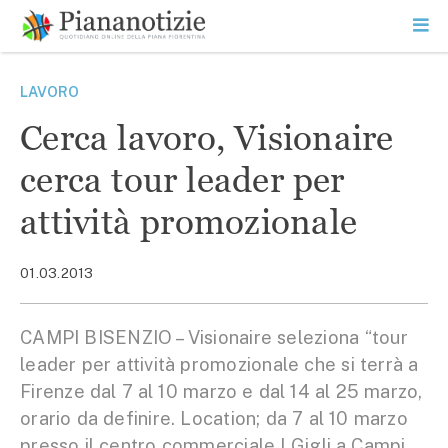
Vai
la
SEARCH
ME
contenuto
PR
Piana Notizie
Le notizie della Piana
LAVORO
Cerca lavoro, Visionaire
cerca tour leader per
attività promozionale
01.03.2013
CAMPI BISENZIO – Visionaire seleziona “tour
leader per attività promozionale che si terrà a
Firenze dal 7 al 10 marzo e dal 14 al 25 marzo,
orario da definire. Location; da 7 al 10 marzo
presso il centro commerciale I Gigli a Campi