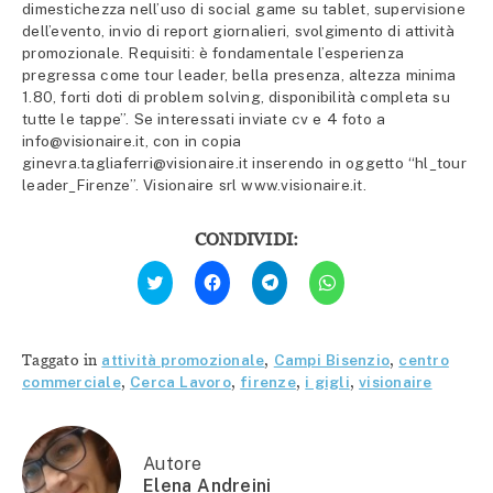
dimestichezza nell’uso di social game su tablet, supervisione
dell’evento, invio di report giornalieri, svolgimento di attività
promozionale. Requisiti: è fondamentale l’esperienza
pregressa come tour leader, bella presenza, altezza minima
1.80, forti doti di problem solving, disponibilità completa su
tutte le tappe”. Se interessati inviate cv e 4 foto a
info@visionaire.it, con in copia
ginevra.tagliaferri@visionaire.it inserendo in oggetto “hl_tour
leader_Firenze”. Visionaire srl www.visionaire.it.
CONDIVIDI:
Fai
Fai
Fai
Fai
clic
clic
clic
clic
qui
per
per
per
per
condividere
condividere
condividere
condividere
su
su
su
su
Facebook
Telegram
WhatsApp
Twitter
(Si
(Si
(Si
Taggato in
attività promozionale
,
Campi Bisenzio
,
centro
(Si
apre
apre
apre
apre
in
in
in
commerciale
,
Cerca Lavoro
,
firenze
,
i gigli
,
visionaire
in
una
una
una
una
nuova
nuova
nuova
nuova
finestra)
finestra)
finestra)
finestra)
Autore
Elena Andreini