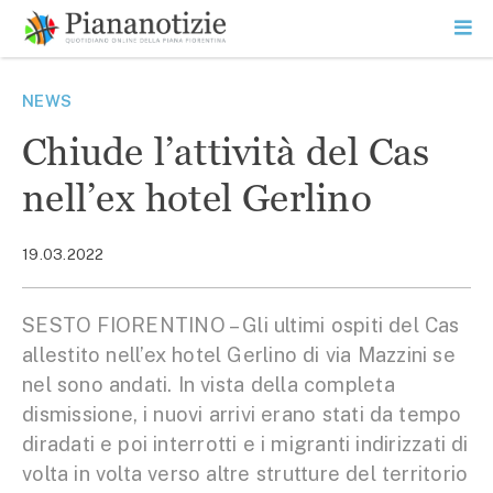
Vai
la
SEARCH
ME
contenuto
PR
Piana Notizie
Le notizie della Piana
NEWS
Chiude l’attività del Cas
nell’ex hotel Gerlino
19.03.2022
SESTO FIORENTINO – Gli ultimi ospiti del Cas
allestito nell’ex hotel Gerlino di via Mazzini se
nel sono andati. In vista della completa
dismissione, i nuovi arrivi erano stati da tempo
diradati e poi interrotti e i migranti indirizzati di
volta in volta verso altre strutture del territorio