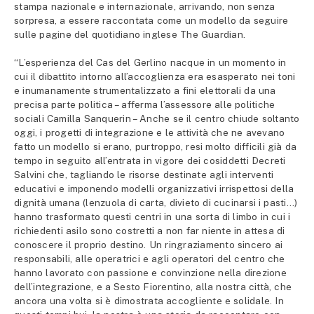
stampa nazionale e internazionale, arrivando, non senza
sorpresa, a essere raccontata come un modello da seguire
sulle pagine del quotidiano inglese The Guardian.
“L’esperienza del Cas del Gerlino nacque in un momento in
cui il dibattito intorno all’accoglienza era esasperato nei toni
e inumanamente strumentalizzato a fini elettorali da una
precisa parte politica – afferma l’assessore alle politiche
sociali Camilla Sanquerin – Anche se il centro chiude soltanto
oggi, i progetti di integrazione e le attività che ne avevano
fatto un modello si erano, purtroppo, resi molto difficili già da
tempo in seguito all’entrata in vigore dei cosiddetti Decreti
Salvini che, tagliando le risorse destinate agli interventi
educativi e imponendo modelli organizzativi irrispettosi della
dignità umana (lenzuola di carta, divieto di cucinarsi i pasti…)
hanno trasformato questi centri in una sorta di limbo in cui i
richiedenti asilo sono costretti a non far niente in attesa di
conoscere il proprio destino. Un ringraziamento sincero ai
responsabili, alle operatrici e agli operatori del centro che
hanno lavorato con passione e convinzione nella direzione
dell’integrazione, e a Sesto Fiorentino, alla nostra città, che
ancora una volta si è dimostrata accogliente e solidale. In