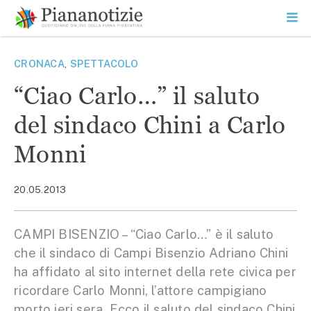
Vai
la
SEARCH
ME
contenuto
PR
Piana Notizie
Le notizie della Piana
CRONACA
,
SPETTACOLO
“Ciao Carlo…” il saluto
del sindaco Chini a Carlo
Monni
20.05.2013
CAMPI BISENZIO – “Ciao Carlo…” è il saluto
che il sindaco di Campi Bisenzio Adriano Chini
ha affidato al sito internet della rete civica per
ricordare Carlo Monni, l’attore campigiano
morto ieri sera. Ecco il saluto del sindaco Chini