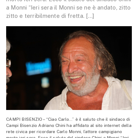
a Monni “Ieri sera il Monni se ne è andato, zitto
zitto e terribilmente di fretta. […]
CAMPI BISENZIO – “Ciao Carlo…” è il saluto che il sindaco di
Campi Bisenzio Adriano Chini ha affidato al sito internet della
rete civica per ricordare Carlo Monni, l’attore campigiano
morto ieri sera. Ecco il saluto del sindaco Chini a Monni “Ieri