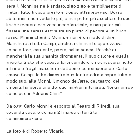
sera il Monni se ne è andato, zitto zitto e terribilmente di
fretta. Tutto troppo presto e troppo all’improvviso. Dovrò
abituarmi a non vederlo più, a non poter più ascoltare le sue
liriche recitate con voce inconfondibile, a non poter più
fissare una serata estiva tra un piatto di pecora e un buon
rosso. Mi mancherà il Monni, e non è un modo di dire.
Mancherà a tutta Campi, anche a chi non lo apprezzava
come attore, cantante, poeta, saltimbanco. Perché ci
mancherà la sua umanità dirompente, il suo calore e quella
vivacità triste che sapeva farci sorridere e riconoscersi nelle
infinite e fragili maschere dell’uomo contemporaneo. Carlo
amava Campi, lo ha dimostrato in tanti modi ma soprattutto a
modo suo, alla Monni. Il mondo dell’arte, del teatro, del
cinema, ha perso uno dei suoi migliori interpreti. Noi un amico
come pochi. Adriano Chini”.
Da oggi Carlo Monni è esposto al Teatro di Rifredi, sua
seconda casa, e domani 21 maggi si terrà la
commemorazione.
La foto è di Roberto Vicario.