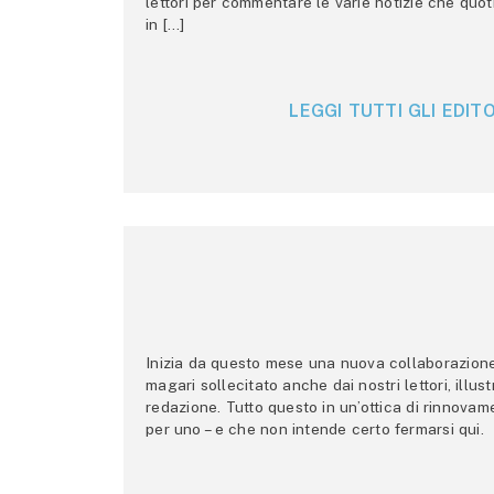
lettori per commentare le varie notizie che quo
in […]
LEGGI TUTTI GLI EDITO
Inizia da questo mese una nuova collaborazione p
magari sollecitato anche dai nostri lettori, illus
redazione. Tutto questo in un’ottica di rinnova
per uno – e che non intende certo fermarsi qui.