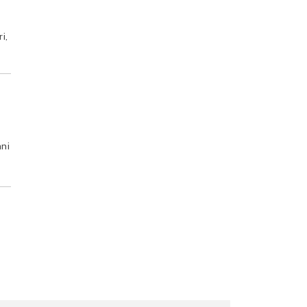
i,
nni