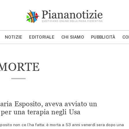
Piana Notizie
Le notizie della Piana
NOTIZIE
EDITORIALE
CHI SIAMO
PUBBLICITÀ
CO
MOSTRA/NASCONDI CERCA
MORTE
aria Esposito, aveva avviato un
per una terapia negli Usa
sito non ce l’ha fatta: è morta a 53 anni venerdì sera dopo una