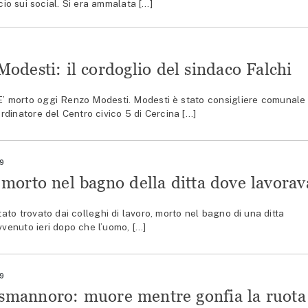
cio sui social. Si era ammalata […]
odesti: il cordoglio del sindaco Falchi
 morto oggi Renzo Modesti. Modesti è stato consigliere comunale
dinatore del Centro civico 5 di Cercina […]
19
morto nel bagno della ditta dove lavorav
to trovato dai colleghi di lavoro, morto nel bagno di una ditta
vvenuto ieri dopo che l’uomo, […]
19
Osmannoro: muore mentre gonfia la ruota