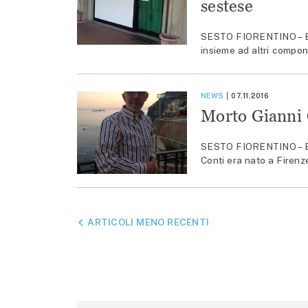
sestese
SESTO FIORENTINO – E’ mo
insieme ad altri compon
NEWS
07.11.2016
Morto Gianni C
SESTO FIORENTINO – E’ 
Conti era nato a Firenz
NAVIGAZIONE
ARTICOLI MENO RECENTI
ARTICOLI