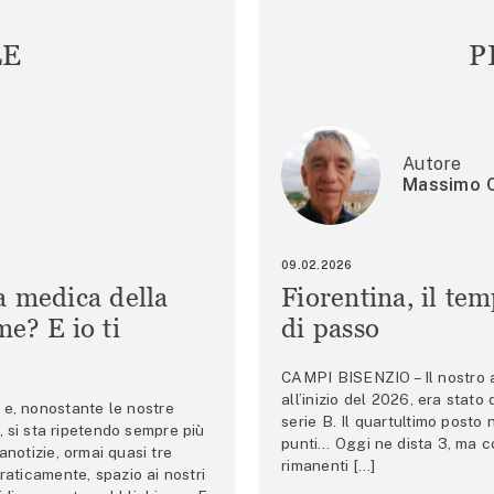
LE
P
Autore
Massimo C
09.02.2026
a medica della
Fiorentina, il te
e? E io ti
di passo
CAMPI BISENZIO – Il nostro au
all’inizio del 2026, era stato
e, nonostante le nostre
serie B. Il quartultimo posto
 si sta ripetendo sempre più
punti… Oggi ne dista 3, ma co
anotizie, ormai quasi tre
rimanenti […]
raticamente, spazio ai nostri