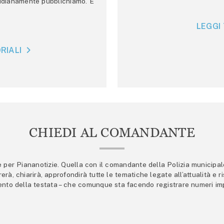
tidianamente pubblichiamo. E
LEGGI 
RIALI
CHIEDI AL COMANDANTE
er Piananotizie. Quella con il comandante della Polizia municipale s
trerà, chiarirà, approfondirà tutte le tematiche legate all’attualità e
mento della testata – che comunque sta facendo registrare numeri imp