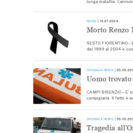
lunga malattia. L’annun
NEWS
19.07.2024
Morto Renzo M
SESTO FIORENTINO – E’
dal 1999 al 2004 e coor
CRONACA
NEWS
05.09.20
Uomo trovato 
CAMPI BISENZIO – E’ sta
campigiana. Il fatto è a
CRONACA
NEWS
05.03.20
Tragedia all’