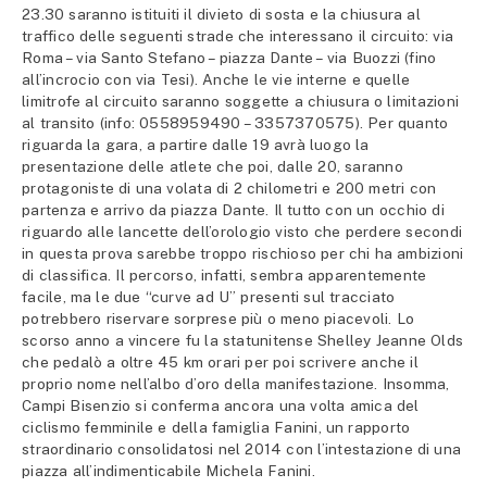
23.30 saranno istituiti il divieto di sosta e la chiusura al
traffico delle seguenti strade che interessano il circuito: via
Roma – via Santo Stefano – piazza Dante – via Buozzi (fino
all’incrocio con via Tesi). Anche le vie interne e quelle
limitrofe al circuito saranno soggette a chiusura o limitazioni
al transito (info: 0558959490 – 3357370575). Per quanto
riguarda la gara, a partire dalle 19 avrà luogo la
presentazione delle atlete che poi, dalle 20, saranno
protagoniste di una volata di 2 chilometri e 200 metri con
partenza e arrivo da piazza Dante. Il tutto con un occhio di
riguardo alle lancette dell’orologio visto che perdere secondi
in questa prova sarebbe troppo rischioso per chi ha ambizioni
di classifica. Il percorso, infatti, sembra apparentemente
facile, ma le due “curve ad U” presenti sul tracciato
potrebbero riservare sorprese più o meno piacevoli. Lo
scorso anno a vincere fu la statunitense Shelley Jeanne Olds
che pedalò a oltre 45 km orari per poi scrivere anche il
proprio nome nell’albo d’oro della manifestazione. Insomma,
Campi Bisenzio si conferma ancora una volta amica del
ciclismo femminile e della famiglia Fanini, un rapporto
straordinario consolidatosi nel 2014 con l’intestazione di una
piazza all’indimenticabile Michela Fanini.