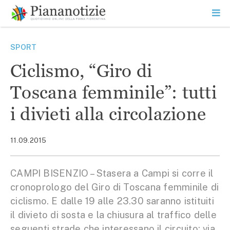
Vai
la
SEARCH
ME
contenuto
PR
Piana Notizie
Le notizie della Piana
SPORT
Ciclismo, “Giro di
Toscana femminile”: tutti
i divieti alla circolazione
11.09.2015
CAMPI BISENZIO – Stasera a Campi si corre il
cronoprologo del Giro di Toscana femminile di
ciclismo. E dalle 19 alle 23.30 saranno istituiti
il divieto di sosta e la chiusura al traffico delle
seguenti strade che interessano il circuito: via