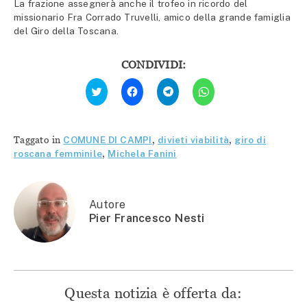
La frazione assegnerà anche il trofeo in ricordo del
missionario Fra Corrado Truvelli, amico della grande famiglia
del Giro della Toscana.
CONDIVIDI:
Fai
Fai
Fai
Fai
clic
clic
clic
clic
qui
per
per
per
per
condividere
condividere
condividere
condividere
su
su
su
su
Facebook
Telegram
WhatsApp
Twitter
(Si
(Si
(Si
Taggato in
COMUNE DI CAMPI
,
divieti viabilità
,
giro di
(Si
apre
apre
apre
apre
in
in
in
roscana femminile
,
Michela Fanini
in
una
una
una
una
nuova
nuova
nuova
nuova
finestra)
finestra)
finestra)
finestra)
Autore
Pier Francesco Nesti
Questa notizia è offerta da: