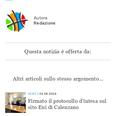
in
una
una
una
una
nuova
nuova
nuova
nuova
finestra)
finestra)
finestra)
finestra)
Autore
Redazione
Questa notizia è offerta da:
Altri articoli sullo stesso argomento...
NEWS
06.08.2026
Firmato il protocollo d’intesa sul
sito Eni di Calenzano