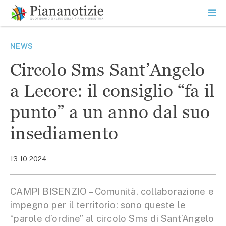
Vai
la
SEARCH
ME
contenuto
PR
Piana Notizie
Le notizie della Piana
NEWS
Circolo Sms Sant’Angelo
a Lecore: il consiglio “fa il
punto” a un anno dal suo
insediamento
13.10.2024
CAMPI BISENZIO – Comunità, collaborazione e
impegno per il territorio: sono queste le
“parole d’ordine” al circolo Sms di Sant’Angelo