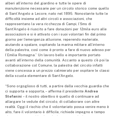
alberi all’interno del giardino e tutte le opere di
manutenzione necessarie per un circolo storico come quello
di Sant’Angelo a Lecore, nato nel 1895. Nonostante tutte le
difficoltà insieme ad altri circoli e associazioni, che
rappresentano la vera ricchezza di Campi, l’Sms di
Sant’Angelo è riuscito a fare donazioni per 12mila euro alle
associazioni e si è attivato con i suoi volontari fin dal primo
giorno per l’emergenza alluvione, reperendo materiale,
aiutando a spalare, ospitando la marina militare all’interno
della palestra, così come è pronto a fare di nuovo adesso per
l’Emilia Romagna.” Un lavoro bello e importante portato
avanti all’interno della comunità. Accanto a questo c’è poi la
collaborazione col Comune, la palestra del circolo infatti
viene concessa a un prezzo calmierato per ospitare le classi
della scuola elementare di Sant’Angelo.
“Sono orgoglioso di tutti, a partire dalla vecchia guardia che
ci supporta e sopporta, – afferma il presidente
Andrea
Stefanini
– il nostro obiettivo è quello di continuare ad
allargare le vedute del circolo, di collaborare con altre
realtà. Oggi il rischio che il volontariato possa venire meno è
alto, fare il volontario è difficile, richiede impegno e tempo