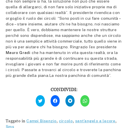
che non sempre si ha, la soluzione non può che essere
quella di allargarci, di non fare solo iniziative proprie ma di
collaborare con qualsiasi realtà”. Il presidente rivendica con
orgoglio il ruolo dei circoli: “Sono posti in cui fare comunità –
dice – stare insieme, aiutare chi ne ha bisogno, noi nasciamo
per quello. È vero, dobbiamo mantenere le nostre strutture
perché sono dispendiose, ma sappiamo anche che un circolo
non è una semplice attività commerciale, tutto quello viene in
più va per aiutare chi ha bisogno. Ringrazio l’ex presidente
Mauro Gradi
che ha mantenuto in vita questa realtà, ora la
responsabilità più grande è di continuare su questa strada,
invogliare i giovani e non far morire punti di riferimento come
i circoli. Passate a trovarci al circolo e troverete la panchina
più grande della piana.La nostra panchina di comunità”.
CONDIVIDI:
Fai
Fai
Fai
Fai
clic
clic
clic
clic
qui
per
per
per
per
condividere
condividere
condividere
condividere
su
su
su
su
Facebook
Telegram
WhatsApp
Twitter
(Si
(Si
(Si
Taggato in
Campi Bisenzio
,
circolo
,
sant'angelo a lecore
,
(Si
apre
apre
apre
apre
in
in
in
Sms