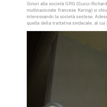
Ginori alla società GRG (Gucci-Richar
multinazionale francese Kering) si chi
interessando la società sestese. Adesso
quella della trattativa sindacale, al cui 