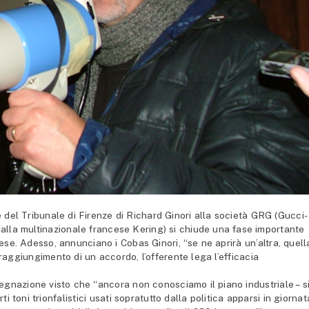
el Tribunale di Firenze di Richard Ginori alla società GRG (Gucci-
lla multinazionale francese Kering) si chiude una fase importante
se. Adesso, annunciano i Cobas Ginori, “se ne aprirà un’altra, quell
l raggiungimento di un accordo, l’offerente lega l’efficacia
egnazione visto che “ancora non conosciamo il piano industriale – s
i toni trionfalistici usati sopratutto dalla politica apparsi in giornat