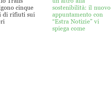
lo Trails
un altro alla
lgono cinque
sostenibilità: il nuovo
 di rifiuti sui
appuntamento con
ri
“Estra Notizie” vi
spiega come