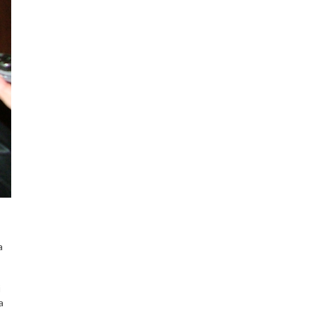
a
i
a