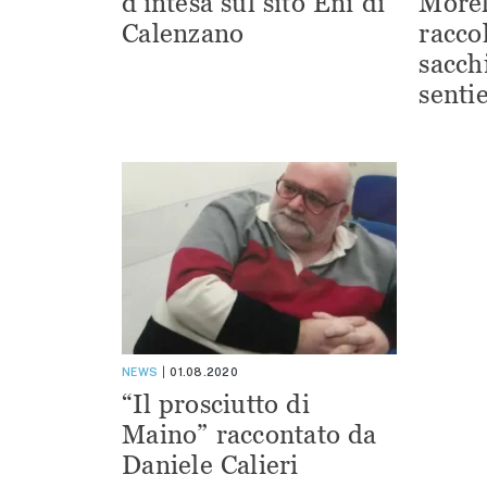
d’intesa sul sito Eni di
Morel
Calenzano
racco
sacchi
sentie
NEWS
01.08.2020
“Il prosciutto di
Maino” raccontato da
Daniele Calieri