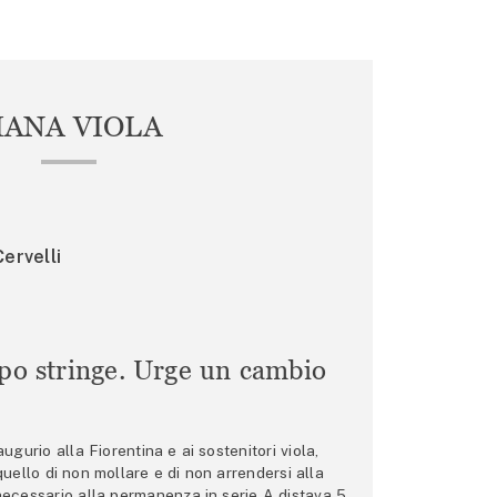
IANA VIOLA
ervelli
mpo stringe. Urge un cambio
gurio alla Fiorentina e ai sostenitori viola,
 quello di non mollare e di non arrendersi alla
 necessario alla permanenza in serie A distava 5