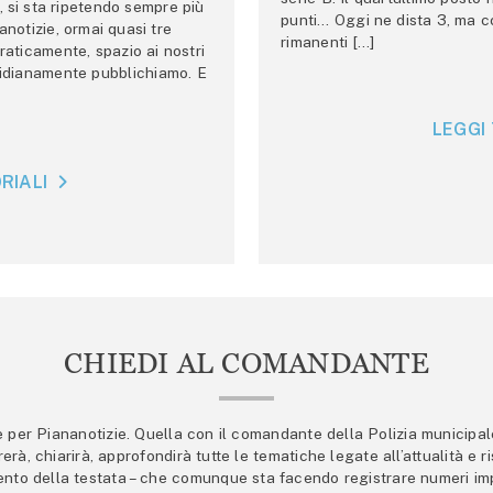
 si sta ripetendo sempre più
punti… Oggi ne dista 3, ma co
anotizie, ormai quasi tre
rimanenti […]
raticamente, spazio ai nostri
tidianamente pubblichiamo. E
LEGGI 
RIALI
CHIEDI AL COMANDANTE
er Piananotizie. Quella con il comandante della Polizia municipale s
trerà, chiarirà, approfondirà tutte le tematiche legate all’attualità e
mento della testata – che comunque sta facendo registrare numeri imp