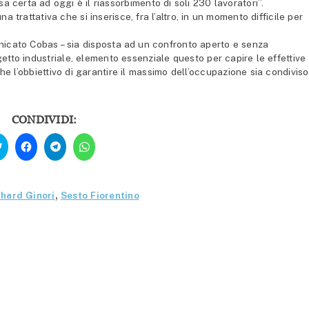
a certa ad oggi è il riassorbimento di soli 230 lavoratori”.
a trattativa che si inserisce, fra l’altro, in un momento difficile per
nicato Cobas – sia disposta ad un confronto aperto e senza
getto industriale, elemento essenziale questo per capire le effettive
he l’obbiettivo di garantire il massimo dell’occupazione sia condiviso
CONDIVIDI:
Fai
Fai
Fai
Fai
clic
clic
clic
clic
qui
per
per
per
per
condividere
condividere
condividere
condividere
su
su
su
su
Facebook
Telegram
WhatsApp
Twitter
(Si
(Si
(Si
chard Ginori
,
Sesto Fiorentino
(Si
apre
apre
apre
apre
in
in
in
in
una
una
una
una
nuova
nuova
nuova
nuova
finestra)
finestra)
finestra)
finestra)