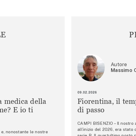
LE
P
Autore
Massimo C
09.02.2026
a medica della
Fiorentina, il te
e? E io ti
di passo
CAMPI BISENZIO – Il nostro au
all’inizio del 2026, era stato
e, nonostante le nostre
serie B. Il quartultimo posto