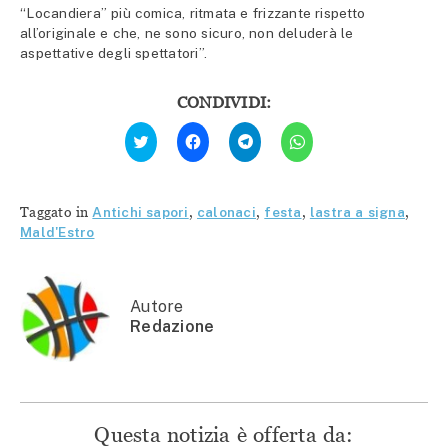
“Locandiera” più comica, ritmata e frizzante rispetto
all’originale e che, ne sono sicuro, non deluderà le
aspettative degli spettatori”.
CONDIVIDI:
Fai
Fai
Fai
Fai
clic
clic
clic
clic
qui
per
per
per
per
condividere
condividere
condividere
condividere
su
su
su
su
Facebook
Telegram
WhatsApp
Twitter
(Si
(Si
(Si
Taggato in
Antichi sapori
,
calonaci
,
festa
,
lastra a signa
,
(Si
apre
apre
apre
apre
in
in
in
Mald'Estro
in
una
una
una
una
nuova
nuova
nuova
nuova
finestra)
finestra)
finestra)
finestra)
Autore
Redazione
Questa notizia è offerta da: