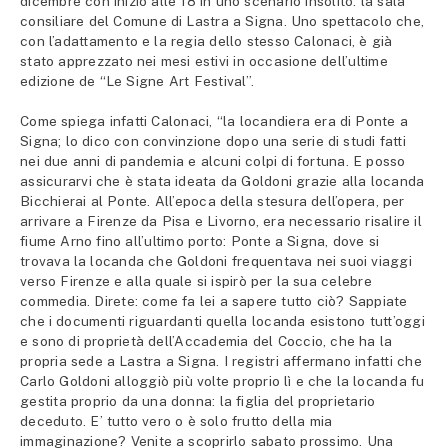
dicembre con inizio alle 18 in uno scenario insolito: la sala
consiliare del Comune di Lastra a Signa. Uno spettacolo che,
con l’adattamento e la regia dello stesso Calonaci, è già
stato apprezzato nei mesi estivi in occasione dell’ultime
edizione de “Le Signe Art Festival”.
Come spiega infatti Calonaci, “la locandiera era di Ponte a
Signa; lo dico con convinzione dopo una serie di studi fatti
nei due anni di pandemia e alcuni colpi di fortuna. E posso
assicurarvi che è stata ideata da Goldoni grazie alla locanda
Bicchierai al Ponte. All’epoca della stesura dell’opera, per
arrivare a Firenze da Pisa e Livorno, era necessario risalire il
fiume Arno fino all’ultimo porto: Ponte a Signa, dove si
trovava la locanda che Goldoni frequentava nei suoi viaggi
verso Firenze e alla quale si ispirò per la sua celebre
commedia. Direte: come fa lei a sapere tutto ciò? Sappiate
che i documenti riguardanti quella locanda esistono tutt’oggi
e sono di proprietà dell’Accademia del Coccio, che ha la
propria sede a Lastra a Signa. I registri affermano infatti che
Carlo Goldoni alloggiò più volte proprio lì e che la locanda fu
gestita proprio da una donna: la figlia del proprietario
deceduto. E’ tutto vero o è solo frutto della mia
immaginazione? Venite a scoprirlo sabato prossimo. Una