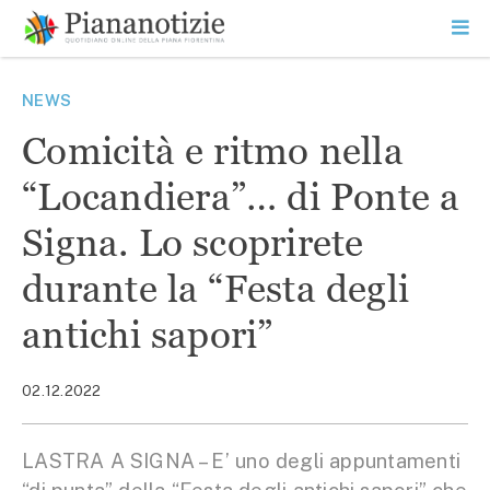
Vai
la
SEARCH
ME
contenuto
PR
Piana Notizie
Le notizie della Piana
NEWS
Comicità e ritmo nella
“Locandiera”… di Ponte a
Signa. Lo scoprirete
durante la “Festa degli
antichi sapori”
02.12.2022
LASTRA A SIGNA – E’ uno degli appuntamenti