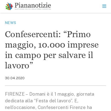
Vai
la
SEARCH
ME
contenuto
PR
Piana Notizie
Le notizie della Piana
NEWS
Confesercenti: “Primo
maggio, 10.000 imprese
in campo per salvare il
lavoro”
30.04.2020
FIRENZE – Domani è il 1 maggio, giornata
dedicata alla “Festa del lavoro”. E,
nell’occasione, Confesercenti Firenze ha