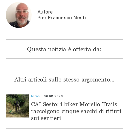
nuova
finestra)
finestra)
finestra)
finestra)
Autore
Pier Francesco Nesti
Questa notizia è offerta da:
Altri articoli sullo stesso argomento...
NEWS
06.08.2026
CAI Sesto: i biker Morello Trails
raccolgono cinque sacchi di rifiuti
sui sentieri