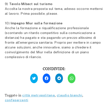
9)
Tavolo Mibact sul turismo
Accolta la nostra proposta sul tema, adesso occorre mettersi
al lavoro. Prima possibile, please.
10)
Impegno Miur sulla formazione
Anche la formazione e riqualificazione professionale
(scontando un ritardo competitivo sulla comunicazione a
distanza) ha pagato e sta pagando un prezzo altissimo di
fronte all’emergenza sanitaria. Proprio per mettere in campo
alcune soluzioni, anche innovative, siamo a chiedere il
coinvolgimento del Miur nella definizione di un piano
complessivo di rilancio.
CONDIVIDI:
Fai
Fai
Fai
Fai
clic
clic
clic
clic
qui
per
per
per
per
condividere
condividere
condividere
condividere
su
su
su
su
Facebook
Telegram
WhatsApp
Twitter
(Si
(Si
(Si
Taggato in
città metropolitana
,
claudio bianchi
,
(Si
apre
apre
apre
apre
in
in
in
confesercenti
in
una
una
una
una
nuova
nuova
nuova