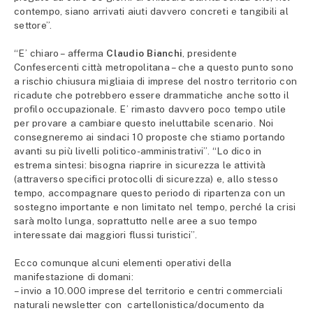
contempo, siano arrivati aiuti davvero concreti e tangibili al
settore”.
“E’ chiaro – afferma
Claudio Bianchi
, presidente
Confesercenti città metropolitana – che a questo punto sono
a rischio chiusura migliaia di imprese del nostro territorio con
ricadute che potrebbero essere drammatiche anche sotto il
profilo occupazionale. E’ rimasto davvero poco tempo utile
per provare a cambiare questo ineluttabile scenario. Noi
consegneremo ai sindaci 10 proposte che stiamo portando
avanti su più livelli politico-amministrativi”. “Lo dico in
estrema sintesi: bisogna riaprire in sicurezza le attività
(attraverso specifici protocolli di sicurezza) e, allo stesso
tempo, accompagnare questo periodo di ripartenza con un
sostegno importante e non limitato nel tempo, perché la crisi
sarà molto lunga, soprattutto nelle aree a suo tempo
interessate dai maggiori flussi turistici”.
Ecco comunque alcuni elementi operativi della
manifestazione di domani:
– invio a 10.000 imprese del territorio e centri commerciali
naturali newsletter con cartellonistica/documento da