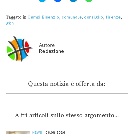
per
condividere
condividere
condividere
condividere
su
su
su
su
Facebook
Telegram
WhatsApp
Twitter
(Si
(Si
(Si
Taggato in
Campi Bisenzio
,
comunale
,
consiglio
,
firenze
,
(Si
apre
apre
apre
apre
in
in
in
gkn
in
una
una
una
una
nuova
nuova
nuova
nuova
finestra)
finestra)
finestra)
finestra)
Autore
Redazione
Questa notizia è offerta da:
Altri articoli sullo stesso argomento...
NEWS
06.08.2026