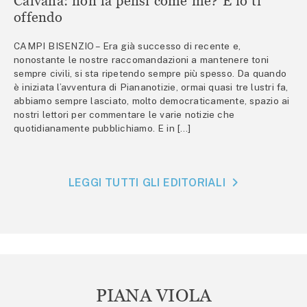
Calvana: non la pensi come me? E io ti
offendo
CAMPI BISENZIO – Era già successo di recente e,
nonostante le nostre raccomandazioni a mantenere toni
sempre civili, si sta ripetendo sempre più spesso. Da quando
è iniziata l’avventura di Piananotizie, ormai quasi tre lustri fa,
abbiamo sempre lasciato, molto democraticamente, spazio ai
nostri lettori per commentare le varie notizie che
quotidianamente pubblichiamo. E in […]
LEGGI TUTTI GLI EDITORIALI
PIANA VIOLA