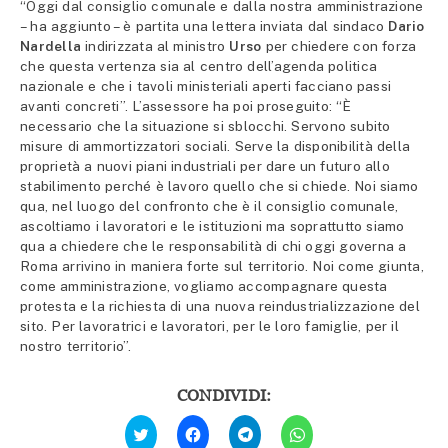
“Oggi dal consiglio comunale e dalla nostra amministrazione
– ha aggiunto – è partita una lettera inviata dal sindaco
Dario
Nardella
indirizzata al ministro
Urso
per chiedere con forza
che questa vertenza sia al centro dell’agenda politica
nazionale e che i tavoli ministeriali aperti facciano passi
avanti concreti”. L’assessore ha poi proseguito: “È
necessario che la situazione si sblocchi. Servono subito
misure di ammortizzatori sociali. Serve la disponibilità della
proprietà a nuovi piani industriali per dare un futuro allo
stabilimento perché è lavoro quello che si chiede. Noi siamo
qua, nel luogo del confronto che è il consiglio comunale,
ascoltiamo i lavoratori e le istituzioni ma soprattutto siamo
qua a chiedere che le responsabilità di chi oggi governa a
Roma arrivino in maniera forte sul territorio. Noi come giunta,
come amministrazione, vogliamo accompagnare questa
protesta e la richiesta di una nuova reindustrializzazione del
sito. Per lavoratrici e lavoratori, per le loro famiglie, per il
nostro territorio”.
CONDIVIDI:
Fai
Fai
Fai
Fai
clic
clic
clic
clic
qui
per
per
per