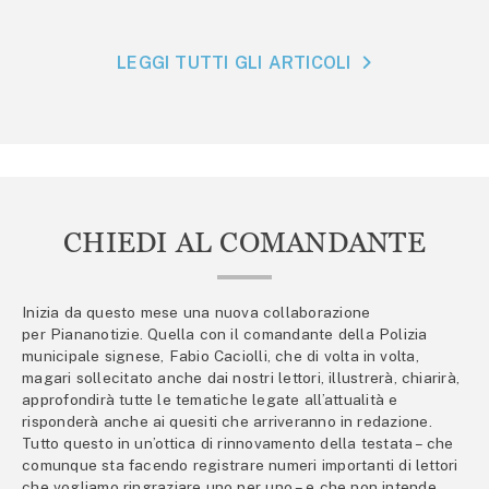
LEGGI TUTTI GLI ARTICOLI
CHIEDI AL COMANDANTE
Inizia da questo mese una nuova collaborazione
per Piananotizie. Quella con il comandante della Polizia
municipale signese, Fabio Caciolli, che di volta in volta,
magari sollecitato anche dai nostri lettori, illustrerà, chiarirà,
approfondirà tutte le tematiche legate all’attualità e
risponderà anche ai quesiti che arriveranno in redazione.
Tutto questo in un’ottica di rinnovamento della testata – che
comunque sta facendo registrare numeri importanti di lettori
che vogliamo ringraziare uno per uno – e che non intende