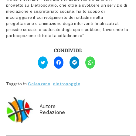
progetto su Dietropoggio, che oltre a svolgere un servizio di
mediazione e segretariato sociale, ha lo scopo di
incoraggiare il coinvolgimento dei cittadini nella
progettazione e animazione degli interventi finalizzati al
presidio sociale e culturale degli spazi pubblici, favorendo la
partecipazione di tutta la cittadinanza”.
CONDIVIDI:
Fai
Fai
Fai
Fai
clic
clic
clic
clic
qui
per
per
per
per
condividere
condividere
condividere
condividere
su
su
su
su
Facebook
Telegram
WhatsApp
Twitter
(Si
(Si
(Si
Taggato in
Calenzano
,
dietropoggio
(Si
apre
apre
apre
apre
in
in
in
in
una
una
una
una
nuova
nuova
nuova
nuova
finestra)
finestra)
finestra)
finestra)
Autore
Redazione