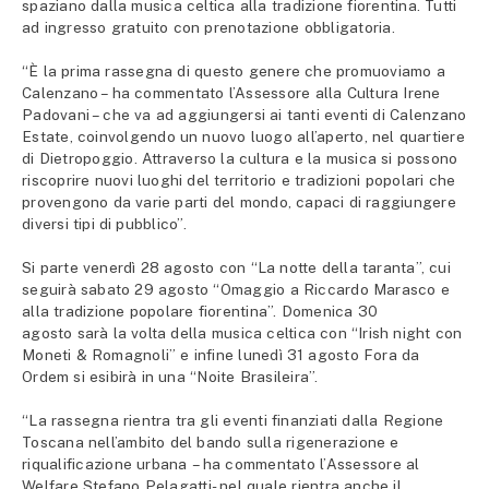
spaziano
dalla musica celtica alla tradizione fiorentina. Tutti
ad ingresso gratuito con prenotazione obbligatoria.
“È la prima rassegna di questo genere che promuoviamo a
Calenzano – ha commentato l’Assessore alla Cultura Irene
Padovani – che va ad aggiungersi ai tanti eventi di Calenzano
Estate, coinvolgendo un nuovo luogo all’aperto, nel quartiere
di Dietropoggio. Attraverso la cultura e la musica si possono
riscoprire nuovi luoghi del territorio e tradizioni popolari che
provengono da varie parti del mondo, capaci di raggiungere
diversi tipi di pubblico”.
Si parte venerdì 28 agosto con “La notte della taranta”, cui
seguirà sabato 29 agosto “Omaggio a Riccardo Marasco e
alla tradizione popolare fiorentina”. Domenica 30
agosto sarà la volta della musica celtica con “Irish night con
Moneti & Romagnoli” e infine lunedì 31 agosto Fora da
Ordem si esibirà in una “Noite Brasileira”.
“La rassegna rientra tra gli eventi finanziati dalla Regione
Toscana nell’ambito del bando sulla rigenerazione e
riqualificazione urbana – ha commentato l’Assessore al
Welfare Stefano Pelagatti- nel quale rientra anche il