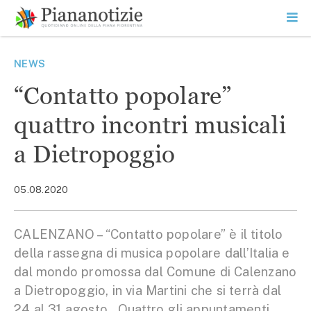
Vai
la
SEARCH
ME
contenuto
PR
Piana Notizie
Le notizie della Piana
NEWS
“Contatto popolare”
quattro incontri musicali
a Dietropoggio
05.08.2020
CALENZANO – “Contatto popolare” è il titolo
della rassegna di musica popolare dall’Italia e
dal mondo promossa dal Comune di Calenzano
a Dietropoggio, in via Martini che si terrà dal
24 al 31 agosto. Quattro gli appuntamenti,