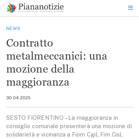
Vai
la
SEARCH
ME
contenuto
PR
Piana Notizie
Le notizie della Piana
NEWS
Contratto
metalmeccanici: una
mozione della
maggioranza
30.04.2025
SESTO FIORENTINO – La maggioranza in
consiglio comunale presenterà una mozione di
solidarietà e vicinanza a Fiom Cgil, Fim Cisl,