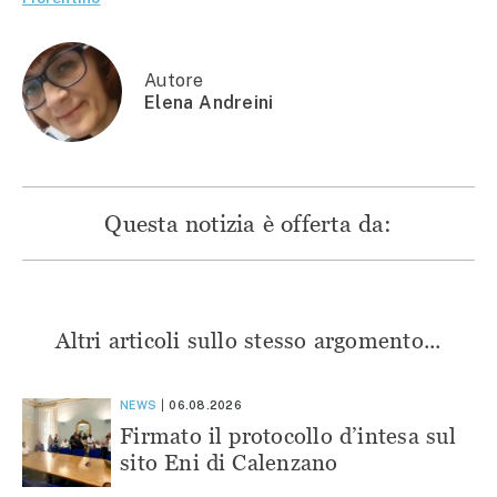
in
una
una
una
una
nuova
nuova
nuova
nuova
finestra)
finestra)
finestra)
finestra)
Autore
Elena Andreini
Questa notizia è offerta da:
Altri articoli sullo stesso argomento...
NEWS
06.08.2026
Firmato il protocollo d’intesa sul
sito Eni di Calenzano