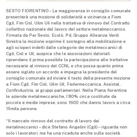
SESTO FIORENTINO – La maggioranza in consiglio comunale
presenterà una mozione di solidarietà e vicinanza a Fiom
Cgil, Fim Cisl, Uilm Uil nella trattativa di rinnovo del Contratto
collettivo nazionale del lavoro del settore metalmeccanico.
Firmata da Per Sesto, Ecolò, Pd, Gruppo Alleanza Verdi
Sinistra la mozione esprime il sostegno alla mobilitazione e
agli scioperi indetti dalle categorie dei metalmeccanici di
Cgil, Cisl e Uil, auspica che le associazioni datoriali
riprendano il prima possibile la partecipazione alle trattative
necessarie al rinnovo del CCNL e che possa quanto prima
essere siglato un accordo e impegna la presidente del
consiglio comunale ad inviare il testo della presente mozione
a Fiom Cgil, Fim Cisl, Uilm Uil, Federmeccanica, Assistal,
Confindustria, ai gruppi parlamentari. Nella Piana fiorentina
le aziende metalmeccaniche, l’80% circa costituite da
piccole e medie imprese, sono 1600 che danno lavoro a circa
15mila persone.
“Il mancato rinnovo del contratto di lavoro dei
metalmeccanici – dice Stefano Angelini (Cgil) – riguarda non
solo i lavoratori, ma ha una ricaduta anche sulla società.