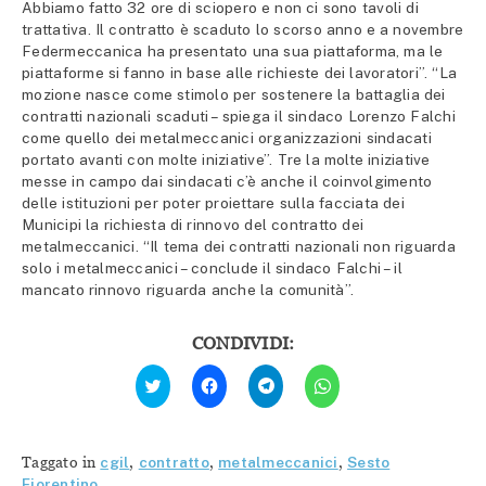
Abbiamo fatto 32 ore di sciopero e non ci sono tavoli di
trattativa. Il contratto è scaduto lo scorso anno e a novembre
Federmeccanica ha presentato una sua piattaforma, ma le
piattaforme si fanno in base alle richieste dei lavoratori”. “La
mozione nasce come stimolo per sostenere la battaglia dei
contratti nazionali scaduti – spiega il sindaco Lorenzo Falchi
come quello dei metalmeccanici organizzazioni sindacati
portato avanti con molte iniziative”. Tre la molte iniziative
messe in campo dai sindacati c’è anche il coinvolgimento
delle istituzioni per poter proiettare sulla facciata dei
Municipi la richiesta di rinnovo del contratto dei
metalmeccanici. “Il tema dei contratti nazionali non riguarda
solo i metalmeccanici – conclude il sindaco Falchi – il
mancato rinnovo riguarda anche la comunità”.
CONDIVIDI:
Fai
Fai
Fai
Fai
clic
clic
clic
clic
qui
per
per
per
per
condividere
condividere
condividere
condividere
su
su
su
su
Facebook
Telegram
WhatsApp
Twitter
(Si
(Si
(Si
Taggato in
cgil
,
contratto
,
metalmeccanici
,
Sesto
(Si
apre
apre
apre
apre
in
in
in
Fiorentino