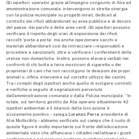
Gli ispettori, operativi grazie all’impegno congiunto di Alia ed
amministrazione comunale, intervengono in stretta sinergia
con la polizia municipale su progetti mirati, dedicati al
controllo dei rifiuti abbandonati su area pubblica e al decoro
del paese, dei parchi e delle aree verdi. Gli ispettori possono
verificare il rispetto degli orari di esposizione dei rifiuti
raccolti ‘porta a porta’, ma anche ispezionare sacchi e
materiali abbandonati così da rintracciare i responsabili e
procedere a sanzionarli, oltre a verificare i conferimenti delle
utenze non domestiche. Inoltre, possono elevare verbali nei
confronti di chi butta a terra mozziconi di sigaretta o dei
proprietari di cani che non raccolgono le deiezioni dei propri
animali o, infine, intervenire sul corretto utilizzo dei cestini.
Tra i compiti degli ispettori anche quello di svolgere controlli
e verifiche a seguito di segnalazioni pervenute
dall’amministrazione comunale o dalla Polizia municipale. “In
totale, sul territorio gestito da Alia operano attualmente 42
ispettori ambientali e il bilancio della loro azione è
sicuramente positivo, – spiega
Lorenzo Perra
, presidente di
Alia Multiutility – abbiamo verificato sul campo che il ruolo di
queste figure è molto importante sul fronte dell’educazione
ambientale visto che affiancano i cittadini nell’attuare i giusti
conferimenti e nel risolvere problemi quotidiani relativi alle