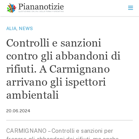
Vai
la
SEARCH
ME
contenuto
PR
Piana Notizie
Le notizie della Piana
ALIA
,
NEWS
Controlli e sanzioni
contro gli abbandoni di
rifiuti. A Carmignano
arrivano gli ispettori
ambientali
20.06.2024
CARMIGNANO – Controlli e sanzioni per