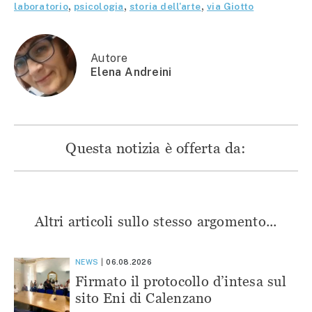
apre
in
in
in
laboratorio
,
psicologia
,
storia dell'arte
,
via Giotto
in
una
una
una
una
nuova
nuova
nuova
nuova
finestra)
finestra)
finestra)
finestra)
Autore
Elena Andreini
Questa notizia è offerta da:
Altri articoli sullo stesso argomento...
NEWS
06.08.2026
Firmato il protocollo d’intesa sul
sito Eni di Calenzano