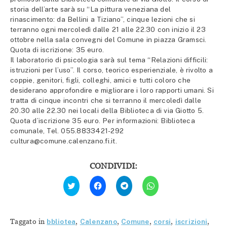
storia dell’arte sarà su “La pittura veneziana del
rinascimento: da Bellini a Tiziano”, cinque lezioni che si
terranno ogni mercoledì dalle 21 alle 22.30 con inizio il 23
ottobre nella sala convegni del Comune in piazza Gramsci.
Quota di iscrizione: 35 euro.
Il laboratorio di psicologia sarà sul tema “Relazioni difficili:
istruzioni per l’uso”. Il corso, teorico esperienziale, è rivolto a
coppie, genitori, figli, colleghi, amici e tutti coloro che
desiderano approfondire e migliorare i loro rapporti umani. Si
tratta di cinque incontri che si terranno il mercoledì dalle
20.30 alle 22.30 nei locali della Biblioteca di via Giotto 5.
Quota d’iscrizione 35 euro. Per informazioni: Biblioteca
comunale, Tel. 055.8833421-292
cultura@comune.calenzano.fi.it.
CONDIVIDI:
Fai
Fai
Fai
Fai
clic
clic
clic
clic
qui
per
per
per
per
condividere
condividere
condividere
condividere
su
su
su
su
Facebook
Telegram
WhatsApp
Twitter
(Si
(Si
(Si
Taggato in
bbliotea
,
Calenzano
,
Comune
,
corsi
,
iscrizioni
,
(Si
apre
apre
apre