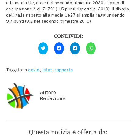
alla media Ue, dove nel secondo trimestre 2020 il tasso di
occupazione è al 71,7% (-1,5 punti rispetto al 2019). Il divario
dell’Italia rispetto alla media Ue27 si amplia raggiungendo
9,7 punti (9,2 nel secondo trimestre 2019).
CONDIVIDI:
Fai
Fai
Fai
Fai
clic
clic
clic
clic
qui
per
per
per
per
condividere
condividere
condividere
condividere
su
su
su
su
Facebook
Telegram
WhatsApp
Twitter
(Si
(Si
(Si
Taggato in
covid
,
Istat
,
rapporto
(Si
apre
apre
apre
apre
in
in
in
in
una
una
una
una
nuova
nuova
nuova
nuova
finestra)
finestra)
finestra)
finestra)
Autore
Redazione
Questa notizia è offerta da: