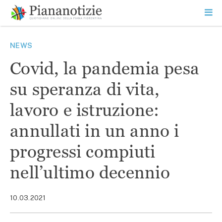
Vai
la
SEARCH
ME
contenuto
PR
Piana Notizie
Le notizie della Piana
NEWS
Covid, la pandemia pesa
su speranza di vita,
lavoro e istruzione:
annullati in un anno i
progressi compiuti
nell’ultimo decennio
10.03.2021