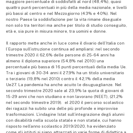
maggiore percentuale di soddisfatti al nord (48,4%), quasi
quattro punti percentuali in più della media nazionale, e livelli
più bassi al centro e nel Mezzogiorno (43% e 40%). Nel
nostro Paese la soddisfazione per la vita rimane diseguale
non solo tra territori ma anche per titolo di studio conseguito,
età e, sia pure in misura minore, tra uomini e donne.
Il rapporto mette anche in luce come
i
l divario dell’Italia con
l’Europa sull’istruzione continua ad ampliarsi: nel secondo
trimestre 2020 il 62,6% delle persone di 25-64 anni ha
almeno il diploma superiore (54,8% nel 2010) una
percentuale più bassa di 16 punti percentuali della media Ue.
Tra i giovani di 30-34 anni il 27,9% ha un titolo universitario
o terziario (19,8% nel 2010) contro il 42,1% della media
Ue27. La pandemia ha anche acuito le disuguaglianze. Nel
secondo trimestre 2020 sale al 23,9% la quota di giovani di
15-29 anni che non studiano e non lavorano (NEET), (21,2%
nel secondo trimestre 2019). el 2020 il percorso scolastico
dei ragazzi ha subito una delle più profonde e improvvise
trasformazioni. L’indagine Istat sull’integrazione degli alunni
con disabilità nella scuola statale e non statale, cui hanno
risposto nell’anno scolastico 2019/2020, ha evidenziato
come gli istituti si siano attrezzati in varie forme di didattica a