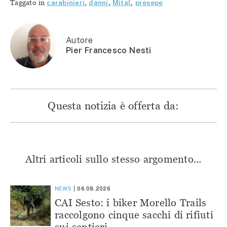
Taggato in
carabinieri
,
danni
,
Mital
,
presepe
(Si
apre
apre
apre
apre
in
in
in
in
una
una
una
una
nuova
nuova
nuova
nuova
finestra)
finestra)
finestra)
finestra)
Autore
Pier Francesco Nesti
Questa notizia è offerta da:
Altri articoli sullo stesso argomento...
NEWS
06.08.2026
CAI Sesto: i biker Morello Trails
raccolgono cinque sacchi di rifiuti
sui sentieri