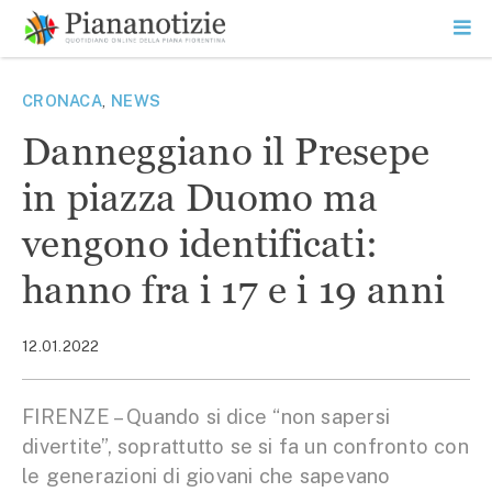
Vai
la
SEARCH
ME
contenuto
PR
Piana Notizie
Le notizie della Piana
CRONACA
,
NEWS
Danneggiano il Presepe
in piazza Duomo ma
vengono identificati:
hanno fra i 17 e i 19 anni
12.01.2022
FIRENZE – Quando si dice “non sapersi
divertite”, soprattutto se si fa un confronto con
le generazioni di giovani che sapevano