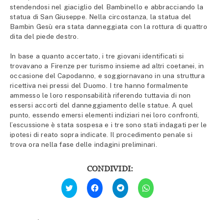
stendendosi nel giaciglio del Bambinello e abbracciando la
statua di San Giuseppe. Nella circostanza, la statua del
Bambin Gesù era stata danneggiata con la rottura di quattro
dita del piede destro.
In base a quanto accertato, i tre giovani identificati si
trovavano a Firenze per turismo insieme ad altri coetanei, in
occasione del Capodanno, e soggiornavano in una struttura
ricettiva nei pressi del Duomo. I tre hanno formalmente
ammesso le loro responsabilità riferendo tuttavia di non
essersi accorti del danneggiamento delle statue. A quel
punto, essendo emersi elementi indiziari nei loro confronti,
l’escussione è stata sospesa e i tre sono stati indagati per le
ipotesi di reato sopra indicate. Il procedimento penale si
trova ora nella fase delle indagini preliminari.
CONDIVIDI:
Fai
Fai
Fai
Fai
clic
clic
clic
clic
qui
per
per
per
per
condividere
condividere
condividere
condividere
su
su
su
su
Facebook
Telegram
WhatsApp
Twitter
(Si
(Si
(Si