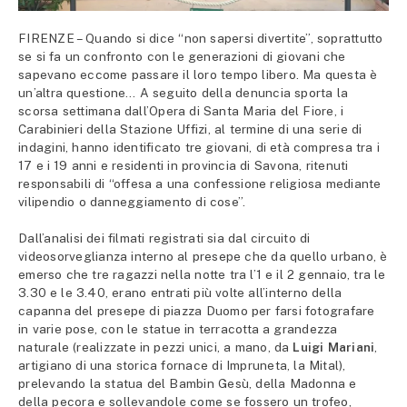
FIRENZE – Quando si dice “non sapersi divertite”, soprattutto
se si fa un confronto con le generazioni di giovani che
sapevano eccome passare il loro tempo libero. Ma questa è
un’altra questione… A seguito della denuncia sporta la
scorsa settimana dall’Opera di Santa Maria del Fiore, i
Carabinieri della Stazione Uffizi, al termine di una serie di
indagini, hanno identificato tre giovani, di età compresa tra i
17 e i 19 anni e residenti in provincia di Savona, ritenuti
responsabili di “offesa a una confessione religiosa mediante
vilipendio o danneggiamento di cose”.
Dall’analisi dei filmati registrati sia dal circuito di
videosorveglianza interno al presepe che da quello urbano, è
emerso che tre ragazzi nella notte tra l’1 e il 2 gennaio, tra le
3.30 e le 3.40, erano entrati più volte all’interno della
capanna del presepe di piazza Duomo per farsi fotografare
in varie pose, con le statue in terracotta a grandezza
naturale (realizzate in pezzi unici, a mano, da
Luigi
Mariani
,
artigiano di una storica fornace di Impruneta, la Mital),
prelevando la statua del Bambin Gesù, della Madonna e
della pecora e sollevandole come se fossero un trofeo,