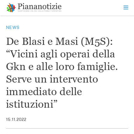
Vai
la
SEARCH
ME
contenuto
PR
Piana Notizie
Le notizie della Piana
NEWS
De Blasi e Masi (M5S):
“Vicini agli operai della
Gkn e alle loro famiglie.
Serve un intervento
immediato delle
istituzioni”
15.11.2022