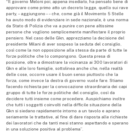
“Il governo Meloni poi, appena insediato, ha pensato bene di
approvare come primo atto un decreto legge, quello sui rave
party, – aggiungono – – che, come già il Movimento 5 Stelle
ha avuto modo di evidenziare in sede nazionale, è una norma
da Stato di Polizia che va a punire con pene altissime
persone che vogliono semplicemente manifestare il proprio
pensiero. Nel caso delle Gkn, apprezziamo la decisione del
presidente Milani di aver sospeso la seduta del consiglio,
così come la non opposizione alla stessa da parte di tutte le
forze politiche che lo compongono. Questa presa di
posizione, oltre a dimostrare la vicinanza ai 300 lavoratori di
Gkn e alle loro famiglie, sottolinea anche che, nella realtà
delle cose, occorre usare il buon senso piuttosto che la
forza, come invece la destra di governo vuole fare. Stiamo
facendo richiesta per la convocazione straordinaria dei capi
gruppo di tutte le forze politiche del consiglio, così da
decidere tutti insieme come procedere. Auspichiamo inoltre
che tutti i soggetti coinvolti nella difficile situazione della
Gkn si siedano rapidamente intorno a un tavolo e aprano
seriamente le trattative, al fine di dare risposta alle richieste
dei lavoratori che da tanti mesi stanno aspettando e sperano
in una soluzione positiva al problema”.