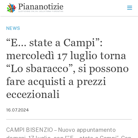
Vai
la
SEARCH
ME
contenuto
PR
Piana Notizie
Le notizie della Piana
NEWS
“E… state a Campi”:
mercoledì 17 luglio torna
“Lo sbaracco”, si possono
fare acquisti a prezzi
eccezionali
16.07.2024
CAMPI BISENZIO – Nuovo appuntamento