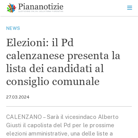
Vai
la
SEARCH
ME
contenuto
PR
Piana Notizie
Le notizie della Piana
NEWS
Elezioni: il Pd
calenzanese presenta la
lista dei candidati al
consiglio comunale
27.03.2024
CALENZANO – Sarà il vicesindaco Alberto
Giusti il capolista del Pd per le prossime
elezioni amministrative, una delle liste a