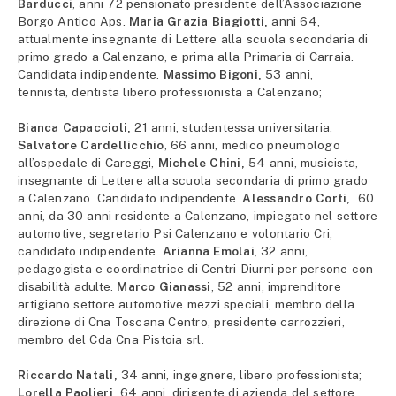
Barducci
, anni 72 pensionato presidente dell’Associazione
Borgo Antico Aps.
Maria Grazia Biagiotti,
anni 64,
attualmente insegnante di Lettere alla scuola secondaria di
primo grado a Calenzano, e prima alla Primaria di Carraia.
Candidata indipendente.
Massimo Bigoni,
53 anni,
tennista, dentista libero professionista a Calenzano;
Bianca Capaccioli,
21 anni, studentessa universitaria;
Salvatore Cardellicchio
, 66 anni, medico pneumologo
all’ospedale di Careggi,
Michele Chini,
54 anni, musicista,
insegnante di Lettere alla scuola secondaria di primo grado
a Calenzano. Candidato indipendente.
Alessandro Corti,
60
anni, da 30 anni residente a Calenzano, impiegato nel settore
automotive, segretario Psi Calenzano e volontario Cri,
candidato indipendente.
Arianna Emolai
, 32 anni,
pedagogista e coordinatrice di Centri Diurni per persone con
disabilità adulte.
Marco Gianassi
, 52 anni, imprenditore
artigiano settore automotive mezzi speciali, membro della
direzione di Cna Toscana Centro, presidente carrozzieri,
membro del Cda Cna Pistoia srl.
Riccardo Natali,
34 anni, ingegnere, libero professionista;
Lorella Paolieri,
64 anni, dirigente di azienda del settore