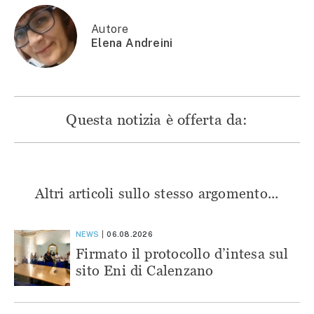
nuova
finestra)
finestra)
finestra)
finestra)
Autore
Elena Andreini
Questa notizia è offerta da:
Altri articoli sullo stesso argomento...
NEWS
06.08.2026
Firmato il protocollo d’intesa sul
sito Eni di Calenzano