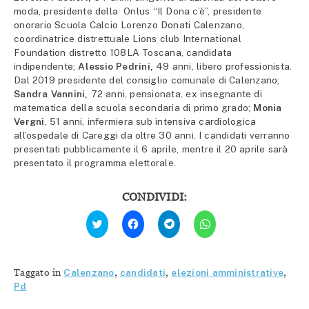
moda, presidente della Onlus “Il Dona c’è”, presidente
onorario Scuola Calcio Lorenzo Donati Calenzano,
coordinatrice distrettuale Lions club International
Foundation distretto 108LA Toscana, candidata
indipendente;
Alessio Pedrini,
49 anni, libero professionista.
Dal 2019 presidente del consiglio comunale di Calenzano;
Sandra Vannini,
72 anni, pensionata, ex insegnante di
matematica della scuola secondaria di primo grado;
Monia
Vergni
, 51 anni, infermiera sub intensiva cardiologica
all’ospedale di Careggi da oltre 30 anni. I candidati verranno
presentati pubblicamente il 6 aprile, mentre il 20 aprile sarà
presentato il programma elettorale.
CONDIVIDI:
Fai
Fai
Fai
Fai
clic
clic
clic
clic
qui
per
per
per
per
condividere
condividere
condividere
condividere
su
su
su
su
Facebook
Telegram
WhatsApp
Twitter
(Si
(Si
(Si
Taggato in
Calenzano
,
candidati
,
elezioni amministrative
,
(Si
apre
apre
apre
apre
in
in
in
Pd
in
una
una
una
una
nuova
nuova
nuova