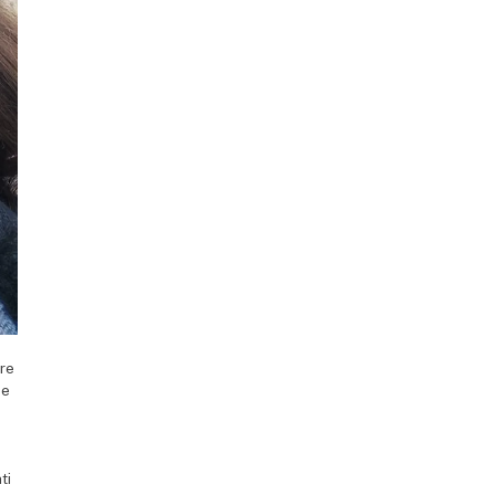
ere
 e
ti