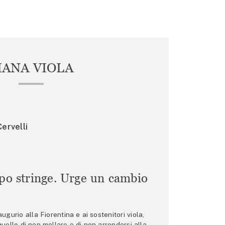
IANA VIOLA
ervelli
mpo stringe. Urge un cambio
gurio alla Fiorentina e ai sostenitori viola,
 quello di non mollare e di non arrendersi alla