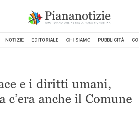
Piana Notizie
Le notizie della Piana
NOTIZIE
EDITORIALE
CHI SIAMO
PUBBLICITÀ
CO
MOSTRA/NASCONDI CERCA
ace e i diritti umani,
a c’era anche il Comune