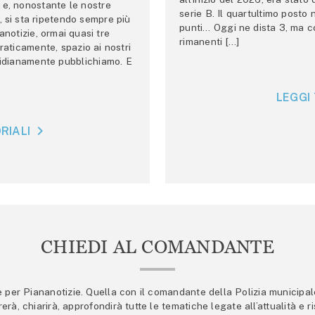
e, nonostante le nostre
serie B. Il quartultimo posto
 si sta ripetendo sempre più
punti… Oggi ne dista 3, ma co
anotizie, ormai quasi tre
rimanenti […]
raticamente, spazio ai nostri
tidianamente pubblichiamo. E
LEGGI 
RIALI
CHIEDI AL COMANDANTE
er Piananotizie. Quella con il comandante della Polizia municipale s
trerà, chiarirà, approfondirà tutte le tematiche legate all’attualità e