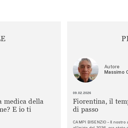
LE
P
Autore
Massimo C
09.02.2026
a medica della
Fiorentina, il te
e? E io ti
di passo
CAMPI BISENZIO – Il nostro au
all’inizio del 2026, era stato