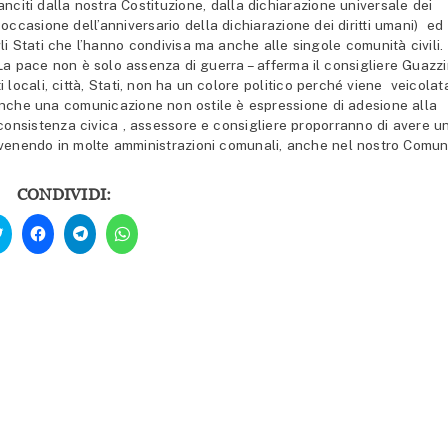
sanciti dalla nostra Costituzione, dalla dichiarazione universale dei
occasione dell’anniversario della dichiarazione dei diritti umani) ed
i Stati che l’hanno condivisa ma anche alle singole comunità civili. 
La pace non è solo assenza di guerra – afferma il consigliere Guazzi
 locali, città, Stati, non ha un colore politico perché viene veicolat
 anche una comunicazione non ostile è espressione di adesione alla
 consistenza civica , assessore e consigliere proporranno di avere u
avvenendo in molte amministrazioni comunali, anche nel nostro Comun
CONDIVIDI:
Fai
Fai
Fai
Fai
clic
clic
clic
clic
qui
per
per
per
per
condividere
condividere
condividere
condividere
su
su
su
su
Facebook
Telegram
WhatsApp
Twitter
(Si
(Si
(Si
(Si
apre
apre
apre
apre
in
in
in
in
una
una
una
una
nuova
nuova
nuova
nuova
finestra)
finestra)
finestra)
finestra)