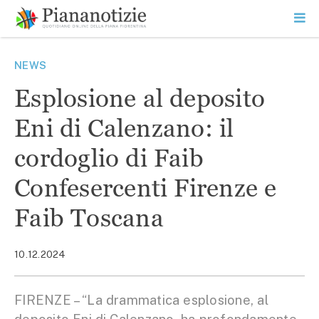
Vai
la
SEARCH
ME
contenuto
PR
Piana Notizie
Le notizie della Piana
NEWS
Esplosione al deposito
Eni di Calenzano: il
cordoglio di Faib
Confesercenti Firenze e
Faib Toscana
10.12.2024
FIRENZE – “La drammatica esplosione, al