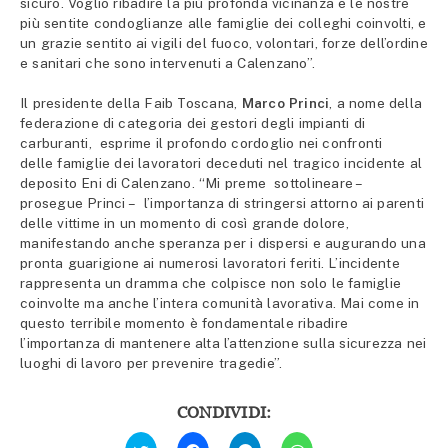
sicuro. Voglio ribadire la più profonda vicinanza e le nostre
più sentite condoglianze alle famiglie dei colleghi coinvolti, e
un grazie sentito ai vigili del fuoco, volontari, forze dell’ordine
e sanitari che sono intervenuti a Calenzano”.
Il presidente della Faib Toscana,
Marco Princi
, a nome della
federazione di categoria dei gestori degli impianti di
carburanti, esprime il profondo cordoglio nei confronti
delle famiglie dei lavoratori deceduti nel tragico incidente al
deposito Eni di Calenzano. “Mi preme sottolineare –
prosegue Princi – l’importanza di stringersi attorno ai parenti
delle vittime in un momento di così grande dolore,
manifestando anche speranza per i dispersi e augurando una
pronta guarigione ai numerosi lavoratori feriti. L’incidente
rappresenta un dramma che colpisce non solo le famiglie
coinvolte ma anche l’intera comunità lavorativa. Mai come in
questo terribile momento è fondamentale ribadire
l’importanza di mantenere alta l’attenzione sulla sicurezza nei
luoghi di lavoro per prevenire tragedie”.
CONDIVIDI:
Fai
Fai
Fai
Fai