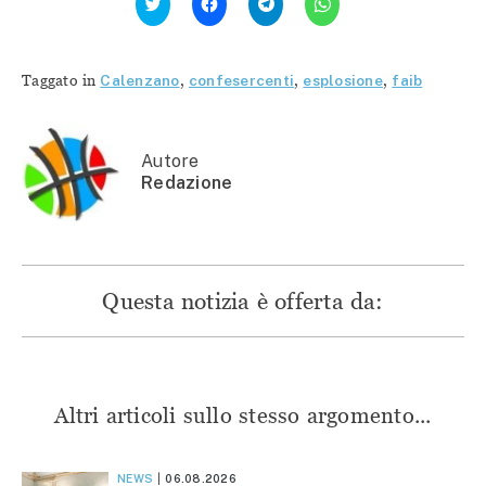
clic
clic
clic
clic
qui
per
per
per
per
condividere
condividere
condividere
condividere
su
su
su
su
Facebook
Telegram
WhatsApp
Twitter
(Si
(Si
(Si
Taggato in
Calenzano
,
confesercenti
,
esplosione
,
faib
(Si
apre
apre
apre
apre
in
in
in
in
una
una
una
una
nuova
nuova
nuova
nuova
finestra)
finestra)
finestra)
finestra)
Autore
Redazione
Questa notizia è offerta da:
Altri articoli sullo stesso argomento...
NEWS
06.08.2026