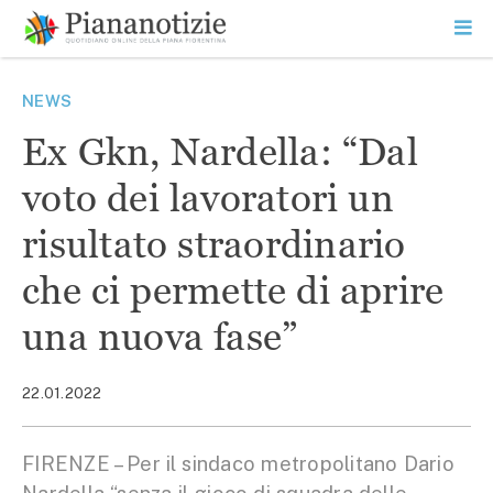
Vai
la
SEARCH
ME
contenuto
PR
Piana Notizie
Le notizie della Piana
NEWS
Ex Gkn, Nardella: “Dal
voto dei lavoratori un
risultato straordinario
che ci permette di aprire
una nuova fase”
22.01.2022
FIRENZE – Per il sindaco metropolitano Dario