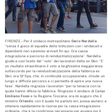
FIRENZE – Per il sindaco metropolitano
Dario Nardella
“senza il gioco di squadra delle Istituzioni con i sindacati e
dipendenti non saremmo arrivati fin qui. Ora cassa
integrazione e percorso di reindustrializzazione”. Nardella
giudica così l’esito del “voto” dei lavoratori della ex Gkn: “E’
un risultato straordinario il voto a larghissima maggioranza
sull’accordo per la reindustrializzazione della fabbrica ex
Gkn, ora Qf Spa, che, in continuità occupazionale, chiude un
lungo e difficile percorso e ci permette di aprire una nuova
fase”. Nardella ringrazia i lavoratori “per la tenacia con la
quale hanno difeso la fabbrica. Ringrazio il sindaco di Campi
Emiliano Fossi
e la Regione Toscana, ora mi auguro che il
ministro
Orlando
, con il quale ho parlato ieri, possa aiutarci a
ottenere rapidamente le risorse per la cassa integrazione
ordinaria, che è la condizione necessaria per avviare poi il