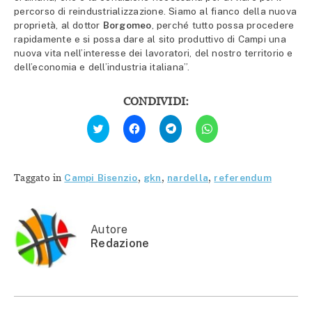
percorso di reindustrializzazione. Siamo al fianco della nuova
proprietà, al dottor
Borgomeo
, perché tutto possa procedere
rapidamente e si possa dare al sito produttivo di Campi una
nuova vita nell’interesse dei lavoratori, del nostro territorio e
dell’economia e dell’industria italiana”.
CONDIVIDI:
Fai
Fai
Fai
Fai
clic
clic
clic
clic
qui
per
per
per
per
condividere
condividere
condividere
condividere
su
su
su
su
Facebook
Telegram
WhatsApp
Twitter
(Si
(Si
(Si
Taggato in
Campi Bisenzio
,
gkn
,
nardella
,
referendum
(Si
apre
apre
apre
apre
in
in
in
in
una
una
una
una
nuova
nuova
nuova
nuova
finestra)
finestra)
finestra)
finestra)
Autore
Redazione