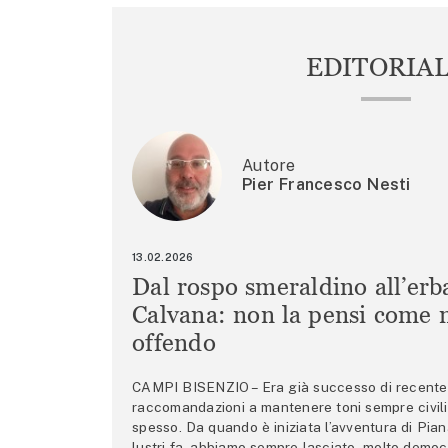
EDITORIA
Autore
Pier Francesco Nesti
13.02.2026
Dal rospo smeraldino all’erb
Calvana: non la pensi come m
offendo
CAMPI BISENZIO – Era già successo di recente 
raccomandazioni a mantenere toni sempre civili,
spesso. Da quando è iniziata l’avventura di Pian
lustri fa, abbiamo sempre lasciato, molto democ