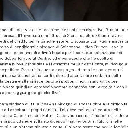
o di Italia Viva alle prossime elezioni amministrative. Brunori ha
impresa all’Università degli Studi di Siena, da oltre 20 anni lavora
getti del credito per le banche estere. È sposata con Rudi e madre d
deciso di candidarmi a sindaco di Calenzano, – dice Brunori – con la
uono, dopo anni di attività locale per il comitato calenzanese di
o debba tornare al Centro, ed è per questo che ho scelto di
nima nuova, produttiva e lavoratrice della nostra città, mi rivolgo a
one politica. Porterò in questa campagna elettorale una ventata di
ai passate che hanno contribuito ad allontanare i cittadini dalla
alla destra e alle sinistre perché i problemi non hanno un colore
Il mio sarà quindi un approccio sempre connesso con la realtà e con il
 e per raggiungere gli obiettivi”.
ta sindaco di Italia Viva – ha bisogno di andare oltre alle difficoltà
e ad ascoltare i propri concittadini, deve metterli al centro delle
e della Calenzano del Futuro. Calenzano merita l’impegno di tutti no
e si può ottenere soltanto dicendo finalmente Sì al futuro: sì alle
e, sì a un sistema tributario equo, sì al vero sostegno per le famigli