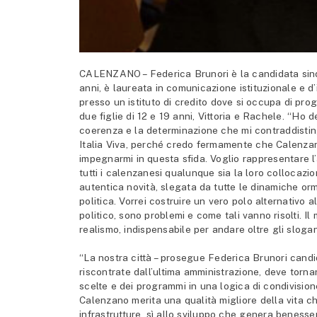
CALENZANO – Federica Brunori è la candidata sindac
anni, è laureata in comunicazione istituzionale e d’
presso un istituto di credito dove si occupa di pro
due figlie di 12 e 19 anni, Vittoria e Rachele. “Ho 
coerenza e la determinazione che mi contraddisting
Italia Viva, perché credo fermamente che Calenzan
impegnarmi in questa sfida. Voglio rappresentare l’a
tutti i calenzanesi qualunque sia la loro collocazi
autentica novità, slegata da tutte le dinamiche orm
politica. Vorrei costruire un vero polo alternativo 
politico, sono problemi e come tali vanno risolti. 
realismo, indispensabile per andare oltre gli slogan
“La nostra città – prosegue Federica Brunori candida
riscontrate dall’ultima amministrazione, deve tornar
scelte e dei programmi in una logica di condivision
Calenzano merita una qualità migliore della vita ch
infrastrutture, sì allo sviluppo che genera benesser