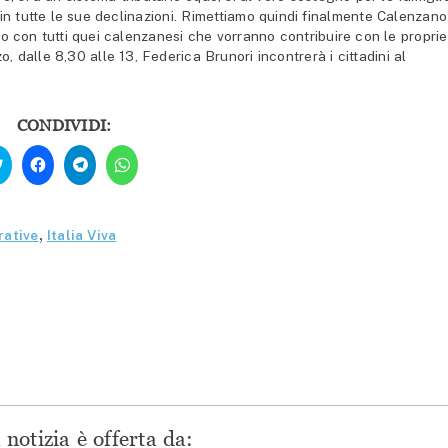
rt in tutte le sue declinazioni. Rimettiamo quindi finalmente Calenzano
o con tutti quei calenzanesi che vorranno contribuire con le proprie
, dalle 8,30 alle 13, Federica Brunori incontrerà i cittadini al
CONDIVIDI:
Fai
Fai
Fai
Fai
clic
clic
clic
clic
qui
per
per
per
per
condividere
condividere
condividere
condividere
su
su
su
su
Facebook
Telegram
WhatsApp
Twitter
(Si
(Si
(Si
rative
,
Italia Viva
(Si
apre
apre
apre
apre
in
in
in
in
una
una
una
una
nuova
nuova
nuova
nuova
finestra)
finestra)
finestra)
finestra)
notizia è offerta da: