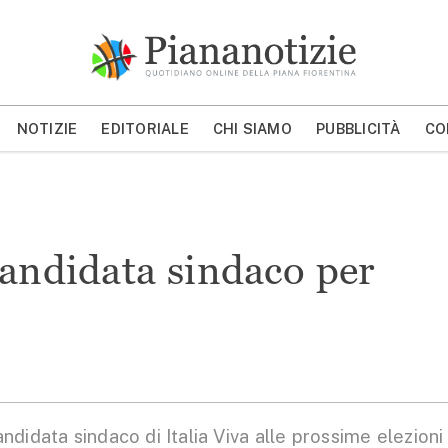
Piana Notizie
Le notizie della Piana
NOTIZIE
EDITORIALE
CHI SIAMO
PUBBLICITÀ
CO
MOSTRA/NASCONDI CERCA
candidata sindaco per
idata sindaco di Italia Viva alle prossime elezioni