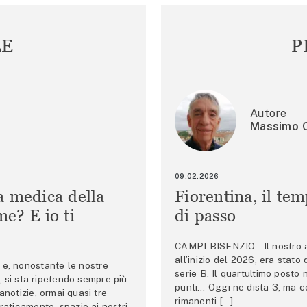
LE
P
Autore
Massimo C
09.02.2026
a medica della
Fiorentina, il te
e? E io ti
di passo
CAMPI BISENZIO – Il nostro au
all’inizio del 2026, era stato
e, nonostante le nostre
serie B. Il quartultimo posto
 si sta ripetendo sempre più
punti… Oggi ne dista 3, ma co
anotizie, ormai quasi tre
rimanenti […]
raticamente, spazio ai nostri