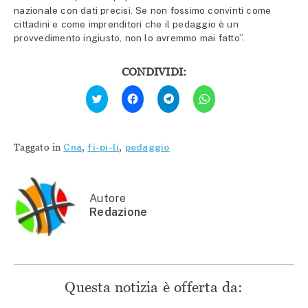
nazionale con dati precisi. Se non fossimo convinti come
cittadini e come imprenditori che il pedaggio è un
provvedimento ingiusto, non lo avremmo mai fatto”.
CONDIVIDI:
Fai
Fai
Fai
Fai
clic
clic
clic
clic
qui
per
per
per
per
condividere
condividere
condividere
condividere
su
su
su
su
Facebook
Telegram
WhatsApp
Twitter
(Si
(Si
(Si
Taggato in
Cna
,
fi-pi-li
,
pedaggio
(Si
apre
apre
apre
apre
in
in
in
in
una
una
una
una
nuova
nuova
nuova
nuova
finestra)
finestra)
finestra)
finestra)
Autore
Redazione
Questa notizia è offerta da: