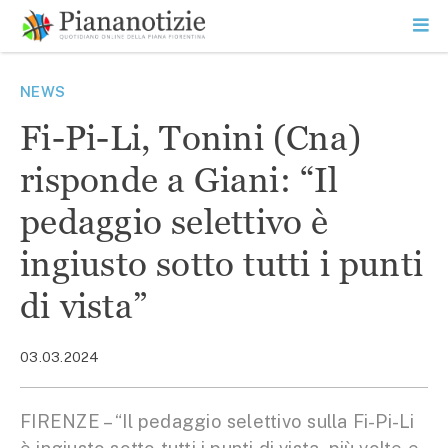
Vai
la
SEARCH
ME
contenuto
PR
Piana Notizie
Le notizie della Piana
NEWS
Fi-Pi-Li, Tonini (Cna)
risponde a Giani: “Il
pedaggio selettivo è
ingiusto sotto tutti i punti
di vista”
03.03.2024
FIRENZE – “Il pedaggio selettivo sulla Fi-Pi-Li