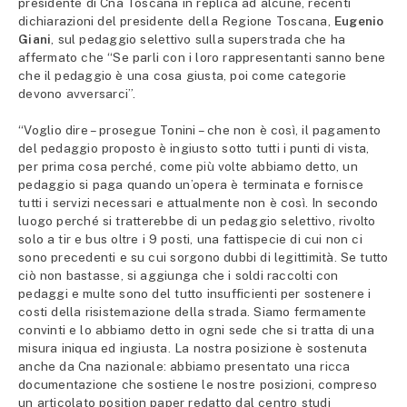
presidente di Cna Toscana in replica ad alcune, recenti
dichiarazioni del presidente della Regione Toscana,
Eugenio
Giani
, sul pedaggio selettivo sulla superstrada che ha
affermato che “Se parli con i loro rappresentanti sanno bene
che il pedaggio è una cosa giusta, poi come categorie
devono avversarci”.
“Voglio dire – prosegue Tonini – che non è così, il pagamento
del pedaggio proposto è ingiusto sotto tutti i punti di vista,
per prima cosa perché, come più volte abbiamo detto, un
pedaggio si paga quando un’opera è terminata e fornisce
tutti i servizi necessari e attualmente non è così. In secondo
luogo perché si tratterebbe di un pedaggio selettivo, rivolto
solo a tir e bus oltre i 9 posti, una fattispecie di cui non ci
sono precedenti e su cui sorgono dubbi di legittimità. Se tutto
ciò non bastasse, si aggiunga che i soldi raccolti con
pedaggi e multe sono del tutto insufficienti per sostenere i
costi della risistemazione della strada. Siamo fermamente
convinti e lo abbiamo detto in ogni sede che si tratta di una
misura iniqua ed ingiusta. La nostra posizione è sostenuta
anche da Cna nazionale: abbiamo presentato una ricca
documentazione che sostiene le nostre posizioni, compreso
un articolato position paper redatto dal centro studi