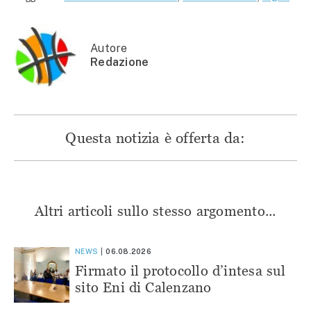
(Si
apre
apre
apre
apre
in
in
in
in
una
una
una
una
nuova
nuova
nuova
nuova
finestra)
finestra)
finestra)
finestra)
Autore
Redazione
Questa notizia è offerta da:
Altri articoli sullo stesso argomento...
NEWS
06.08.2026
Firmato il protocollo d’intesa sul
sito Eni di Calenzano