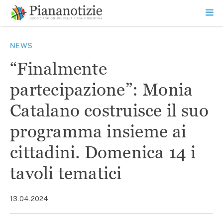
Vai
la
SEARCH
ME
contenuto
PR
Piana Notizie
Le notizie della Piana
NEWS
“Finalmente
partecipazione”: Monia
Catalano costruisce il suo
programma insieme ai
cittadini. Domenica 14 i
tavoli tematici
13.04.2024