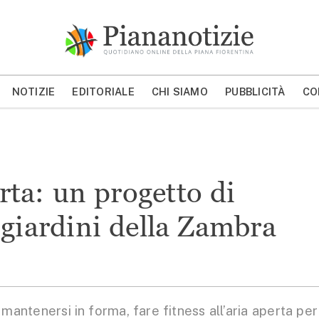
Piana Notizie
Le notizie della Piana
NOTIZIE
EDITORIALE
CHI SIAMO
PUBBLICITÀ
CO
MOSTRA/NASCONDI CERCA
erta: un progetto di
 giardini della Zambra
tenersi in forma, fare fitness all’aria aperta per