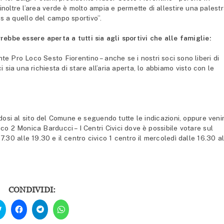
noltre l’area verde è molto ampia e permette di allestire una palest
ss a quello del campo sportivo”.
rebbe essere aperta a tutti s
i
a agli sportivi che alle famiglie:
nte Pro Loco Sesto Fiorentino – anche se i nostri soci sono liberi di
sia una richiesta di stare all’aria aperta, lo abbiamo visto con le
dosi al sito del Comune e seguendo tutte le indicazioni, oppure veni
vico 2 Monica Barducci – I Centri Civici dove è possibile votare sul
.30 alle 19.30 e il centro civico 1 centro il mercoledì dalle 16.30 al
CONDIVIDI:
Fai
Fai
Fai
Fai
clic
clic
clic
clic
qui
per
per
per
per
condividere
condividere
condividere