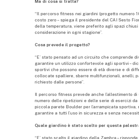
Ma di cosa si tratta?
“Il percorso fitness nei giardini (progetto numero 1
costo zero – spiega il presidente del CAI Sesto Fio
della temperatura, viene preferito agli spazi chius
considerazione in ogni stagione”.
Cosa prevede il progetto?
“E’ stato pensato ad un circuito che comprende div
garantire un utilizzo confortevole agli sportivi – 
sportivi che possono essere di età diverse e di diff
collocate spalliere, sbarre multifunzionali, anelli,
richiesto dalle persone”.
Il percorso fitness prevede anche l’allestimento di u
numero delle ripetizioni e delle serie di esercizi da
piccola parete Boulder per l’arrampicata sportiva, n
garantire a tutti l’uso in sicurezza e senza necessit
Quale giardino è stato scelto per questa palestra
“E’ stato scelto il giardino della Zambra – risponde