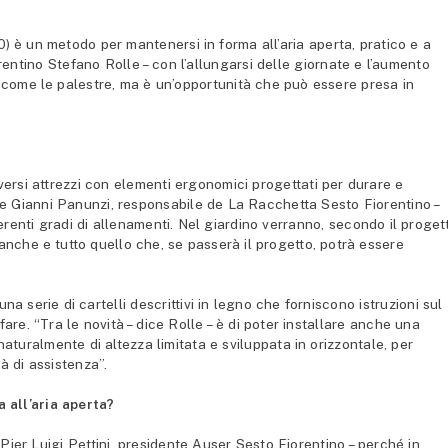
0) è un metodo per mantenersi in forma all’aria aperta, pratico e a
rentino Stefano Rolle – con l’allungarsi delle giornate e l’aumento
i come le palestre, ma è un’opportunità che può essere presa in
ersi attrezzi con elementi ergonomici progettati per durare e
dice Gianni Panunzi, responsabile de La Racchetta Sesto Fiorentino –
erenti gradi di allenamenti. Nel giardino verranno, secondo il proget
 panche e tutto quello che, se passerà il progetto, potrà essere
na serie di cartelli descrittivi in legno che forniscono istruzioni sul
 fare. “Tra le novità – dice Rolle – è di poter installare anche una
aturalmente di altezza limitata e sviluppata in orizzontale, per
à di assistenza”.
 all’aria aperta?
 Pier Luigi Pettini, presidente Auser Sesto Fiorentino – perché in