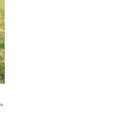
e
to
o