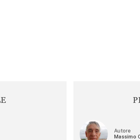
LE
P
Autore
Massimo C