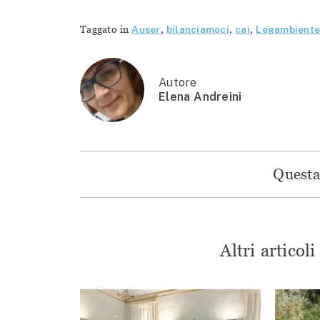
Taggato in
Auser
,
bilanciamoci
,
cai
,
Legambient
Autore
Elena Andreini
Questa 
Altri articol