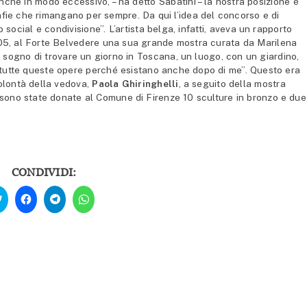
anche in modo eccessivo, – ha detto Sabatini – la nostra posizione è
afie che rimangano per sempre. Da qui l’idea del concorso e di
 social e condivisione”. L’artista belga, infatti, aveva un rapporto
2005, al Forte Belvedere una sua grande mostra curata da Marilena
Io sogno di trovare un giorno in Toscana, un luogo, con un giardino,
e tutte queste opere perché esistano anche dopo di me”. Questo era
olontà della vedova,
Paola Ghiringhelli
, a seguito della mostra
sono state donate al Comune di Firenze 10 sculture in bronzo e due
CONDIVIDI:
Fai
Fai
Fai
Fai
clic
clic
clic
clic
qui
per
per
per
per
condividere
condividere
condividere
condividere
su
su
su
su
Facebook
Telegram
WhatsApp
Twitter
(Si
(Si
(Si
(Si
apre
apre
apre
apre
in
in
in
in
una
una
una
una
nuova
nuova
nuova
nuova
finestra)
finestra)
finestra)
finestra)