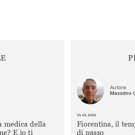
LE
P
Autore
Massimo C
09.02.2026
a medica della
Fiorentina, il te
e? E io ti
di passo