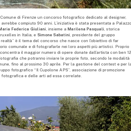
 Comune di Firenze un concorso fotografico dedicato al designer,
o avrebbe compiuto 90 anni. L’iniziativa è stata presentata a Palazz
Maria Federica Giuliani
, insieme a
Marilena Pasquali
, storica
uxelles in Italia, e
Simone Sabatini
, presidente del gruppo
realtà” è il tema del concorso che nasce con l’obiettivo di far
torio comunale e di fotografarle nei loro aspetti più artistici. Proprio
i concentra il maggior numero di opere donate dall’artista con ben 1
 fotografia che potranno inviare le proprie foto, secondo le modalità
mune, fino al prossimo 30 aprile. Per la gestione del contest e per l
gruppo fotografico “Il Cupolone APS”, associazione di promozione
 fotografica e delle arti ad essa correlate.