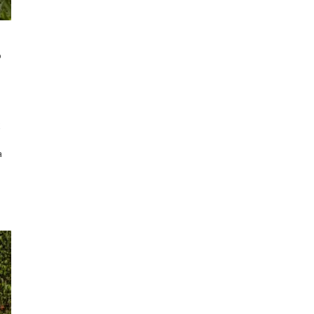
o
2
a