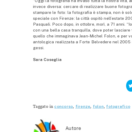
“Oggi la fotografia ha invaso tutta la nostra vita, 
invece diversa: cercare di realizzare buone fotogr
stampare le foto: la fotografia è stampa, non è solo
speciale con Firenze: la città ospitò nell’estate 
Pasquali. Poco dopo, in ottobre, morì, a 71 anni. “
con una bella casa tranquilla, dove poter lasciar
quello che immaginava Jean-Michel Folon, e per v
antologica realizzata a Forte Belvedere nel 2005 
gessi.
Sara Coseglia
Taggato in
concorso
,
firenze
,
folon
,
fotografico
Autore