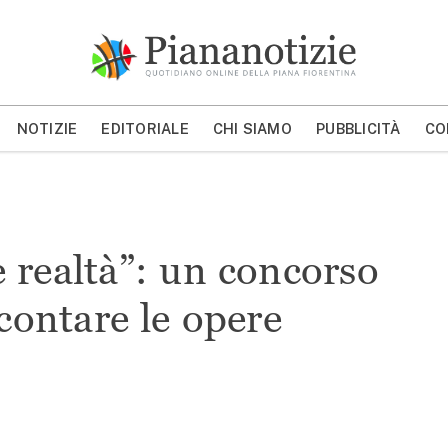
Piana Notizie
Le notizie della Piana
NOTIZIE
EDITORIALE
CHI SIAMO
PUBBLICITÀ
CO
MOSTRA/NASCONDI CERCA
e realtà”: un concorso
contare le opere