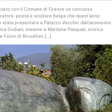
iato con il Comune di Firenze un concorso
stratore, poeta e scultore belga che quest’anno
 è stata presentata a Palazzo Vecchio dall’assessore
ca Giuliani, insieme a Marilena Pasquali, storica
e Folon di Bruxelles […]