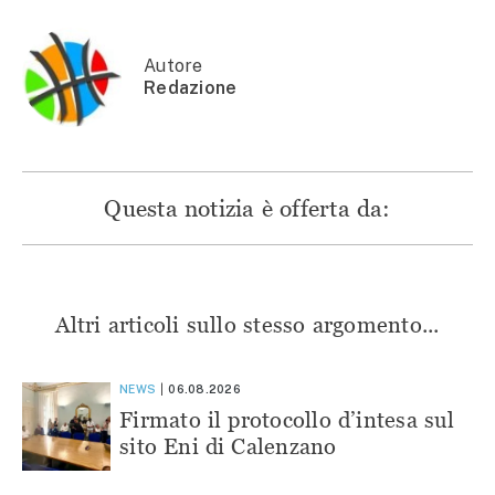
una
nuova
nuova
nuova
nuova
finestra)
finestra)
finestra)
finestra)
Autore
Redazione
Questa notizia è offerta da:
Altri articoli sullo stesso argomento...
NEWS
06.08.2026
Firmato il protocollo d’intesa sul
sito Eni di Calenzano