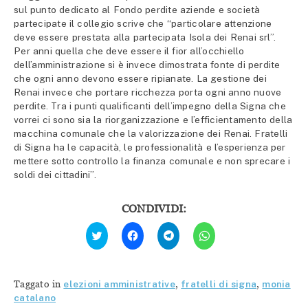
sul punto dedicato al Fondo perdite aziende e società
partecipate il collegio scrive che “particolare attenzione
deve essere prestata alla partecipata Isola dei Renai srl”.
Per anni quella che deve essere il fior all’occhiello
dell’amministrazione si è invece dimostrata fonte di perdite
che ogni anno devono essere ripianate. La gestione dei
Renai invece che portare ricchezza porta ogni anno nuove
perdite. Tra i punti qualificanti dell’impegno della Signa che
vorrei ci sono sia la riorganizzazione e l’efficientamento della
macchina comunale che la valorizzazione dei Renai. Fratelli
di Signa ha le capacità, le professionalità e l’esperienza per
mettere sotto controllo la finanza comunale e non sprecare i
soldi dei cittadini”.
CONDIVIDI:
Fai
Fai
Fai
Fai
clic
clic
clic
clic
qui
per
per
per
per
condividere
condividere
condividere
condividere
su
su
su
su
Facebook
Telegram
WhatsApp
Twitter
(Si
(Si
(Si
Taggato in
elezioni amministrative
,
fratelli di signa
,
monia
(Si
apre
apre
apre
apre
in
in
in
catalano
in
una
una
una