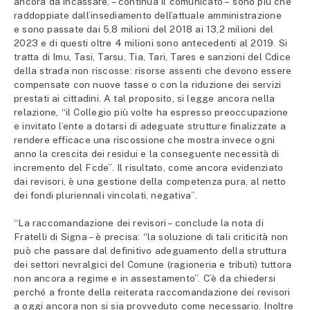
ancora da incassare, – continua il comunicato – sono più che
raddoppiate dall’insediamento dell’attuale amministrazione
e sono passate dai 5,8 milioni del 2018 ai 13,2 milioni del
2023 e di questi oltre 4 milioni sono antecedenti al 2019. Si
tratta di Imu, Tasi, Tarsu, Tia, Tari, Tares e sanzioni del Cdice
della strada non riscosse: risorse assenti che devono essere
compensate con nuove tasse o con la riduzione dei servizi
prestati ai cittadini. A tal proposito, si legge ancora nella
relazione, “il Collegio più volte ha espresso preoccupazione
e invitato l’ente a dotarsi di adeguate strutture finalizzate a
rendere efficace una riscossione che mostra invece ogni
anno la crescita dei residui e la conseguente necessità di
incremento del Fcde”. Il risultato, come ancora evidenziato
dai revisori, è una gestione della competenza pura, al netto
dei fondi pluriennali vincolati, negativa”.
“La raccomandazione dei revisori – conclude la nota di
Fratelli di Signa – è precisa: “la soluzione di tali criticità non
può che passare dal definitivo adeguamento della struttura
dei settori nevralgici del Comune (ragioneria e tributi) tuttora
non ancora a regime e in assestamento”. C’è da chiedersi
perché a fronte della reiterata raccomandazione dei revisori
a oggi ancora non si sia provveduto come necessario. Inoltre