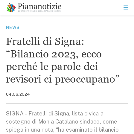
Vai
la
SEARCH
ME
contenuto
PR
Piana Notizie
Le notizie della Piana
NEWS
Fratelli di Signa:
“Bilancio 2023, ecco
perché le parole dei
revisori ci preoccupano”
04.06.2024
SIGNA – Fratelli di Signa, lista civica a
sostegno di Monia Catalano sindaco, come
spiega in una nota, “ha esaminato il bilancio