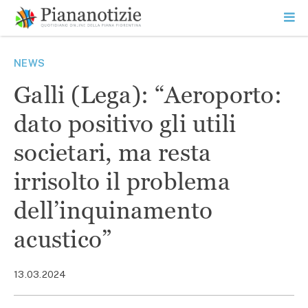
Vai
la
SEARCH
ME
contenuto
PR
Piana Notizie
Le notizie della Piana
NEWS
Galli (Lega): “Aeroporto:
dato positivo gli utili
societari, ma resta
irrisolto il problema
dell’inquinamento
acustico”
13.03.2024