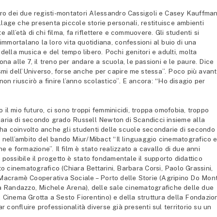
avoro dei due registi-montatori Alessandro Cassigoli e Casey Kauffma
 collage che presenta piccole storie personali, restituisce ambienti
all’età di chi filma, fa riflettere e commuovere. Gli studenti si
immortalano la loro vita quotidiana, confessioni al buio di una
della musica e del tempo libero. Pochi genitori e adulti, molta
ona alle 7, il treno per andare a scuola, le passioni e le paure. Dice
mi dell’Universo, forse anche per capire me stessa”. Poco più avant
n riuscirò a finire l’anno scolastico”. E ancora: “Ho disagio per
o il mio futuro, ci sono troppi femminicidi, troppa omofobia, troppo
daria di secondo grado Russell Newton di Scandicci insieme alla
 ha coinvolto anche gli studenti delle scuole secondarie di secondo
, nell’ambito del bando Miur/Mibact “Il linguaggio cinematografico 
e formazione”. Il film è stato realizzato a cavallo di due anni
 possibile il progetto è stato fondamentale il supporto didattico
ito cinematografico (Chiara Bettarini, Barbara Corsi, Paolo Grassini,
i Macramè Cooperativa Sociale – Porto delle Storie (Agripino Do Mon
sa Randazzo, Michele Arena), delle sale cinematografiche delle due
, Cinema Grotta a Sesto Fiorentino) e della struttura della Fondazio
 confluire professionalità diverse già presenti sul territorio su un