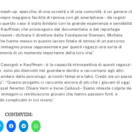
di mash-up, specchio di una società o di una comunità, è un genere c
sempre maggiore facilità di ripresa con gli smartphone – da registi
 questo caso è stato ibridato con la grande esperienza e sensibilit
i – Kauffman che provengono dal documentario e dal reportage
nissimi – dichiara il direttore della Fondazione Stensen, Michele
 che hanno messo in questo lavoro finale di sintesi di un percorso
he immagino possa rappresentare per questi ragazzi una sorta di
emoria di un momento importante della loro vita”.
i Cassigoli e Kauffman – è la capacità introspettiva di questi ragazzi
sono più disinvolti nel guardarsi dentro e raccontarsi agli altri,
 andare dallo psicologo, ai nostri tempi era tabù. Credo sia un pass
i”. “Questo progetto ci racconta ancora di più che i giovani di oggi
ussel Newton Chiara Verri e Irene Calloud – Siamo rimaste colpite da
 immagini ci restituiscono giovani che hanno passioni forti, e
o complicato in cui vivono”.
CONDIVIDI:
Fai
Fai
Fai
Fai
clic
clic
clic
clic
qui
per
per
per