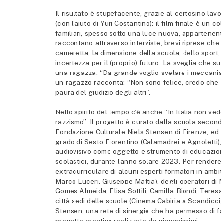
Il risultato è stupefacente, grazie al certosino l
(con l’aiuto di Yuri Costantino): il film finale è un
familiari, spesso sotto una luce nuova, appartenente 
raccontano attraverso interviste, brevi riprese che 
cameretta, la dimensione della scuola, dello sport, 
incertezza per il (proprio) futuro. La sveglia che su
una ragazza: “Da grande voglio svelare i meccanis
un ragazzo racconta: “Non sono felice, credo che no
paura del giudizio degli altri”.
Nello spirito del tempo c’è anche “In Italia non ved
razzismo”. Il progetto è curato dalla scuola secon
Fondazione Culturale Niels Stensen di Firenze, ed
grado di Sesto Fiorentino (Calamadrei e Agnoletti)
audiovisivo come oggetto e strumento di educazione 
scolastici, durante l’anno solare 2023. Per rendere
extracurriculare di alcuni esperti formatori in amb
Marco Luceri, Giuseppe Mattia), degli operatori d
Gomes Almeida, Elisa Sottili, Camilla Biondi, Tere
città sedi delle scuole (Cinema Cabiria a Scandicci
Stensen, una rete di sinergie che ha permesso di far
progetto creativo realizzato da giovanissimi.