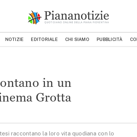
Piana Notizie
Le notizie della Piana
NOTIZIE
EDITORIALE
CHI SIAMO
PUBBLICITÀ
CO
MOSTRA/NASCONDI CERCA
ccontano in un
inema Grotta
si raccontano la loro vita quodiana con lo