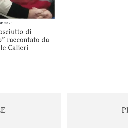
.08.2020
osciutto di
” raccontato da
le Calieri
LE
P