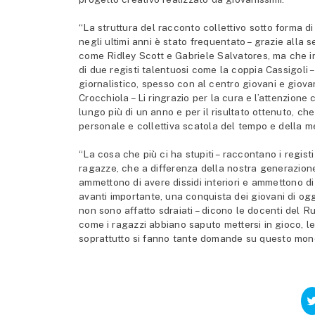
“La struttura del racconto collettivo sotto forma 
negli ultimi anni è stato frequentato – grazie alla 
come Ridley Scott e Gabriele Salvatores, ma che in
di due registi talentuosi come la coppia Cassigol
giornalistico, spesso con al centro giovani e giova
Crocchiola – Li ringrazio per la cura e l’attenzione
lungo più di un anno e per il risultato ottenuto, c
personale e collettiva scatola del tempo e della m
“La cosa che più ci ha stupiti – raccontano i regist
ragazze, che a differenza della nostra generazione, 
ammettono di avere dissidi interiori e ammettono di
avanti importante, una conquista dei giovani di ogg
non sono affatto sdraiati – dicono le docenti del R
come i ragazzi abbiano saputo mettersi in gioco, le
soprattutto si fanno tante domande su questo mond