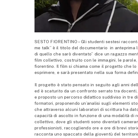
SESTO FIORENTINO – Gli studenti sestesi raccontano
me talk” è il titolo del documentario in anteprima 
di quello che sarò diventato” dice un ragazzo mentr
film collettivo, costruito con le immagini, le parole
fiorentino. Il film si chiama come il progetto che l
esprimere, e sarà presentato nella sua forma definiti
Il progetto è stato pensato in seguito agli anni del
ed è scaturito da un confronto serrato tra docenti,
e proposto un percorso didattico suddiviso in tre d
formatori, proponendo un’analisi sugli elementi sto
che attraverso alcuni laboratori di scrittura ha dat
capacità di ascolto in funzione di una modalità di re
collettivo, dove gli studenti sono diventati cameram
professionisti, raccogliendo ore e ore di brevi stor
racconta uno spaccato della gioventù del territori