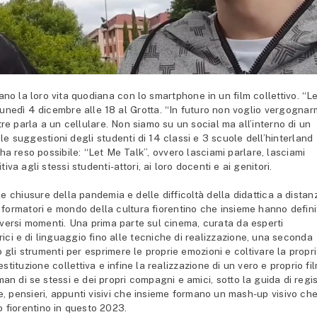
 la loro vita quodiana con lo smartphone in un film collettivo. “L
lunedì 4 dicembre alle 18 al Grotta. “In futuro non voglio vergognar
e parla a un cellulare. Non siamo su un social ma all’interno di un
, le suggestioni degli studenti di 14 classi e 3 scuole dell’hinterland
o ha reso possibile: “Let Me Talk”, ovvero lasciami parlare, lasciami
va agli stessi studenti-attori, ai loro docenti e ai genitori.
le chiusure della pandemia e delle difficoltà della didattica a distan
 formatori e mondo della cultura fiorentino che insieme hanno defini
iversi momenti. Una prima parte sul cinema, curata da esperti
rici e di linguaggio fino alle tecniche di realizzazione, una seconda
o gli strumenti per esprimere le proprie emozioni e coltivare la propr
stituzione collettiva e infine la realizzazione di un vero e proprio fi
an di se stessi e dei propri compagni e amici, sotto la guida di regis
ie, pensieri, appunti visivi che insieme formano un mash-up visivo ch
o fiorentino in questo 2023.