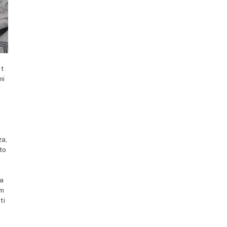
et
mi
za,
to
ia
lm
ti
e