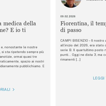
09.02.2026
a medica della
Fiorentina, il te
e? E io ti
di passo
CAMPI BISENZIO – Il nostro au
all’inizio del 2026, era stato
e, nonostante le nostre
serie B. Il quartultimo posto
 si sta ripetendo sempre più
punti… Oggi ne dista 3, ma co
anotizie, ormai quasi tre
rimanenti […]
raticamente, spazio ai nostri
tidianamente pubblichiamo. E
LEGGI 
RIALI