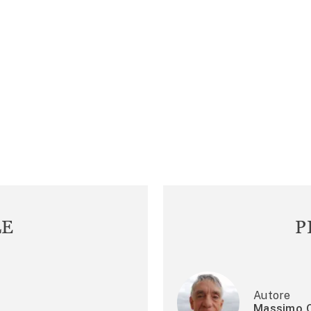
LE
P
Autore
Massimo C