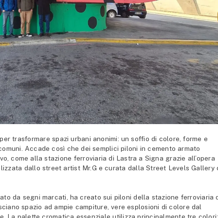
r trasformare spazi urbani anonimi: un soffio di colore, forme e
 comuni. Accade così che dei semplici piloni in cemento armato
vo, come alla stazione ferroviaria di Lastra a Signa grazie all’opera
realizzata dallo street artist Mr.G e curata dalla Street Levels Gallery 
zzato da segni marcati, ha creato sui piloni della stazione ferroviaria 
sciano spazio ad ampie campiture, vere esplosioni di colore dal
e. La palette cromatica essenziale utilizza principalmente tre colori