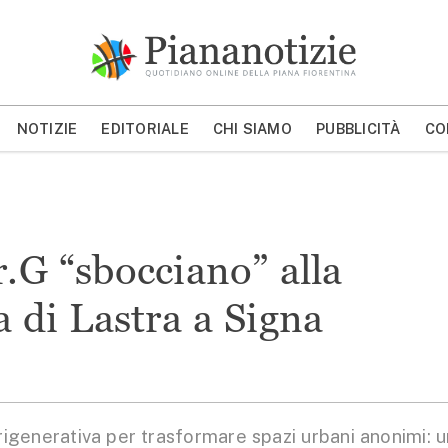
Piana Notizie
Le notizie della Piana
NOTIZIE
EDITORIALE
CHI SIAMO
PUBBLICITÀ
CO
MOSTRA/NASCONDI CERCA
r.G “sbocciano” alla
a di Lastra a Signa
generativa per trasformare spazi urbani anonimi: u