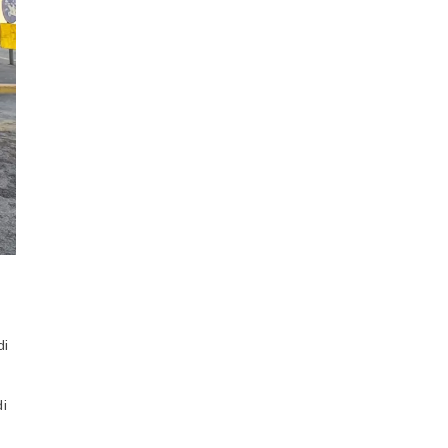
di
di
: