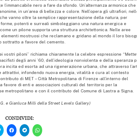
unge l’immancabile nero a fare da sfondo. Un’alternanza armonica che
onime, in un’area di bellezza e colore. Nell’opera gli ultrafiori, nell
me che vanno oltre la semplice rappresentazione della natura, per
te forme, potenti e surreali simboleggiano una natura energica e
, come un pilone supporta una struttura architettonica. Nelle aree
ri, elementi mostruosi che reclamano e gridano al mondo il loro biso
to sottratto a favore del cemento.
ri nei vostri piloni” richiama chiaramente la celebre espressione “Mette
pacifisti degli anni ’60, dell’ideologia nonviolenta e della speranza 
ra incita ed esorta ad una rigenerazione urbana, che attraverso l’ar
 e attrattivi, infondendo nuova energia, vitalità e cura al contesto
contributo di MET – Città Metropolitana di Firenze -all’interno del
 favore di enti e associazioni culturali del territorio per la
sse metropolitano e con il contributo del Comune di Lastra a Signa.
.G. e Gianluca Milli della Street Levels Gallery)
CONDIVIDI:
Fai
Fai
Fai
Fai
clic
clic
clic
clic
qui
per
per
per