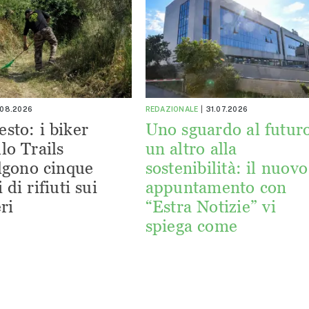
.08.2026
REDAZIONALE
31.07.2026
esto: i biker
Uno sguardo al futuro
lo Trails
un altro alla
lgono cinque
sostenibilità: il nuovo
 di rifiuti sui
appuntamento con
ri
“Estra Notizie” vi
spiega come