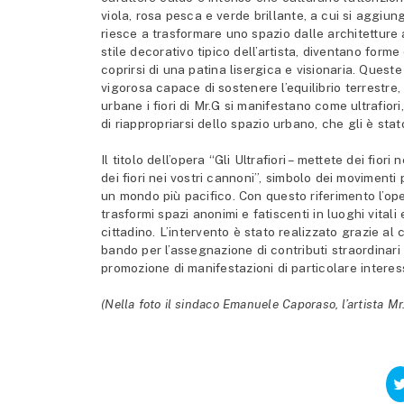
viola, rosa pesca e verde brillante, a cui si aggi
riesce a trasformare uno spazio dalle architetture an
stile decorativo tipico dell’artista, diventano for
coprirsi di una patina lisergica e visionaria. Ques
vigorosa capace di sostenere l’equilibrio terrestre
urbane i fiori di Mr.G si manifestano come ultrafio
di riappropriarsi dello spazio urbano, che gli è sta
Il titolo dell’opera “Gli Ultrafiori – mettete dei fio
dei fiori nei vostri cannoni”, simbolo dei movimenti 
un mondo più pacifico. Con questo riferimento l’ope
trasformi spazi anonimi e fatiscenti in luoghi vitali
cittadino. L’intervento è stato realizzato grazie al 
bando per l’assegnazione di contributi straordinari a
promozione di manifestazioni di particolare intere
(Nella foto il sindaco Emanuele Caporaso, l’artista Mr