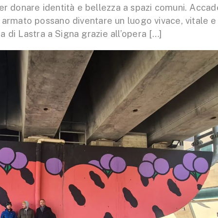
per donare identità e bellezza a spazi comuni. Accad
o armato possano diventare un luogo vivace, vitale e
ia di Lastra a Signa grazie all’opera […]