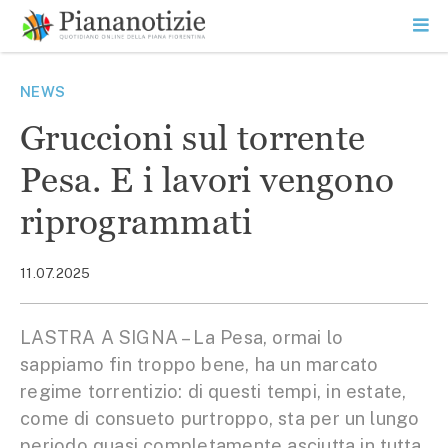
Vai
la
SEARCH
ME
contenuto
PR
Piana Notizie
Le notizie della Piana
NEWS
Gruccioni sul torrente
Pesa. E i lavori vengono
riprogrammati
11.07.2025
LASTRA A SIGNA – La Pesa, ormai lo
sappiamo fin troppo bene, ha un marcato
regime torrentizio: di questi tempi, in estate,
come di consueto purtroppo, sta per un lungo
periodo quasi completamente asciutta in tutta