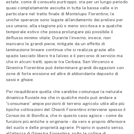
estate, come di consueto purtroppo, sta per un lungo periodo
quasi completamente asciutta in tutta la bassa valle e in
particolare nel tratto finale di Montelupo Fiorentino; le
uniche speranze sono legate all’andamento dei prelievi per
uso umano, alla stagione più o meno siccitosa e a qualche
temporale estivo che possa prolungare più possibile il
deflusso minimo vitale. Durante l’inverno, invece, non
mancano le grandi piene, mitigate da un effetto di
laminazione lineare continua che si realizza grazie allo
spazio lasciato libero tra l’alveo e il percorso di servizio ma
che in alcuni tratti, specie tra Cerbaia, San Vincenzo e
Ginestra Fiorentina può determinare grandi divagazioni con
zone di forte erosione ed altre di abbondante deposito di
sassi e ghiaie.
Per riequilibrare quella che sarebbe comunque la naturale
dinamica fluviale ma che in qualche modo può andare a
“consumare” ampie porzioni di terreno agricolo utile alle più
tipiche coltivazioni del Chianti Fiorentino interviene spesso il
Consorzio di Bonifica, che in questo caso agisce – come da
funzioni più antiche e originarie – da vero e proprio difensore
del suolo e delle proprietà agrarie. Proprio in questo senso,
all’altezza di Ginestra Fiorentina, sotto le colline di