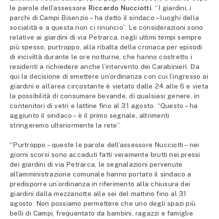
le parole dell’assessore
Riccardo Nucciotti
. “I giardini, i
parchi di Campi Bisenzio – ha detto il sindaco – luoghi della
socialità e a questa non ci rinuncio”. Le considerazioni sono
relative ai giardini di via Petrarca, negli ultimi tempi sempre
più spesso, purtroppo, alla ribalta della cronaca per episodi
di inciviltà durante le ore notturne, che hanno costretto i
residenti a richiedere anche l’intervento dei Carabinieri. Da
qui la decisione di emettere un’ordinanza con cui l’ingresso ai
giardini e all’area circostante è vietato dalle 24 alle 6 e vieta
la possibilità di consumare bevande, di qualsiasi genere, in
contenitori di vetri e lattine fino al 31 agosto. “Questo – ha
aggiunto il sindaco – è il primo segnale, altrimenti
stringeremo ulteriormente la rete”.
“Purtroppo – queste le parole dell’assessore Nucciotti – nei
giorni scorsi sono accaduti fatti veramente brutti nei pressi
dei giardini di via Petrarca, le segnalazioni pervenute
all’amministrazione comunale hanno portato il sindaco a
predisporre un’ordinanza in riferimento alla chiusura dei
giardini dalla mezzanotte alle sei del mattino fino al 31
agosto. Non possiamo permettere che uno degli spazi più
belli di Campi, frequentato da bambini, ragazzi e famiglie