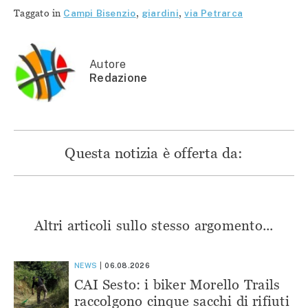
su
Facebook
Telegram
WhatsApp
Twitter
(Si
(Si
(Si
Taggato in
Campi Bisenzio
,
giardini
,
via Petrarca
(Si
apre
apre
apre
apre
in
in
in
in
una
una
una
una
nuova
nuova
nuova
nuova
finestra)
finestra)
finestra)
finestra)
Autore
Redazione
Questa notizia è offerta da:
Altri articoli sullo stesso argomento...
NEWS
06.08.2026
CAI Sesto: i biker Morello Trails
raccolgono cinque sacchi di rifiuti