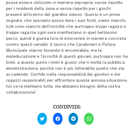
possa essere utilizzato in maniera impropria, senza rispetto
per i residenti della zona e senza rispetto per i giochi
presenti all’interno del giardino stesso. Questo è un primo
segnale, che speriamo possa dare i suoi frutti, siamo stanchi,
tutti sono stanchi dell’inciviltà che purtroppo troppi ragazzi e
troppe ragazze ogni sera manifestano in quel bellissimo
parco, quindi è giunta l’ora di intervenire in maniera concreta
contro questi vandali. Il lavoro che Carabinieri e Polizia
Municipale stanno facendo è encomiabile, ma la
maleducazione e l’inciviltà di questi giovani, purtroppo non ha
limiti, a questo punto i limiti è giusto che li metta la pubblica
amministrazione, perché non è più tollerabile quello che sta
accadendo. Confido nella responsabilità dei genitori e dei
ragazzi responsabili per affrontare questa annosa situazione,
noi ce la mettiamo tutta, ma abbiamo bisogno della vostra
collaborazione”.
CONDIVIDI:
Fai
Fai
Fai
Fai
clic
clic
clic
clic
qui
per
per
per
per
condividere
condividere
condividere
condividere
su
su
su