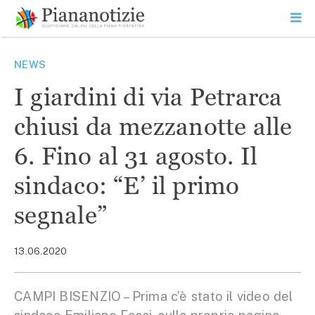
Vai
la
SEARCH
ME
contenuto
PR
Piana Notizie
Le notizie della Piana
NEWS
I giardini di via Petrarca
chiusi da mezzanotte alle
6. Fino al 31 agosto. Il
sindaco: “E’ il primo
segnale”
13.06.2020
CAMPI BISENZIO – Prima c’è stato il video del