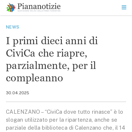
Vai
la
SEARCH
ME
contenuto
PR
Piana Notizie
Le notizie della Piana
NEWS
I primi dieci anni di
CiviCa che riapre,
parzialmente, per il
compleanno
30.04.2025
CALENZANO – “CiviCa dove tutto rinasce” è lo
slogan utilizzato per la ripartenza, anche se
parziale della biblioteca di Calenzano che, il 14