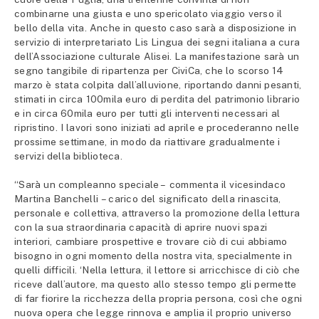
combinarne una giusta e uno spericolato viaggio verso il
bello della vita. Anche in questo caso sarà a disposizione in
servizio di interpretariato Lis Lingua dei segni italiana a cura
dell’Associazione culturale Alisei. La manifestazione sarà un
segno tangibile di ripartenza per CiviCa, che lo scorso 14
marzo è stata colpita dall’alluvione, riportando danni pesanti,
stimati in circa 100mila euro di perdita del patrimonio librario
e in circa 60mila euro per tutti gli interventi necessari al
ripristino. I lavori sono iniziati ad aprile e procederanno nelle
prossime settimane, in modo da riattivare gradualmente i
servizi della biblioteca.
“Sarà un compleanno speciale – commenta il vicesindaco
Martina Banchelli – carico del significato della rinascita,
personale e collettiva, attraverso la promozione della lettura
con la sua straordinaria capacità di aprire nuovi spazi
interiori, cambiare prospettive e trovare ciò di cui abbiamo
bisogno in ogni momento della nostra vita, specialmente in
quelli difficili. ‘Nella lettura, il lettore si arricchisce di ciò che
riceve dall’autore, ma questo allo stesso tempo gli permette
di far fiorire la ricchezza della propria persona, così che ogni
nuova opera che legge rinnova e amplia il proprio universo