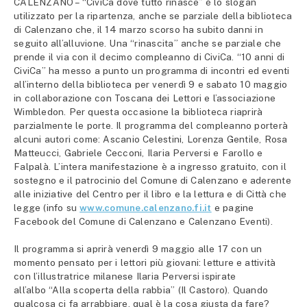
CALENZANO – “CiviCa dove tutto rinasce” è lo slogan
utilizzato per la ripartenza, anche se parziale della biblioteca
di Calenzano che, il 14 marzo scorso ha subito danni in
seguito all’alluvione. Una “rinascita” anche se parziale che
prende il via con il decimo compleanno di CiviCa. “10 anni di
CiviCa” ha messo a punto un programma di incontri ed eventi
all’interno della biblioteca per venerdì 9 e sabato 10 maggio
in collaborazione con Toscana dei Lettori e l’associazione
Wimbledon. Per questa occasione la biblioteca riaprirà
parzialmente le porte. Il programma del compleanno porterà
alcuni autori come: Ascanio Celestini, Lorenza Gentile, Rosa
Matteucci, Gabriele Cecconi, Ilaria Perversi e Farollo e
Falpalà. L’intera manifestazione è a ingresso gratuito, con il
sostegno e il patrocinio del Comune di Calenzano e aderente
alle iniziative del Centro per il libro e la lettura e di Città che
legge (info su
www.comune.calenzano.fi.it
e pagine
Facebook del Comune di Calenzano e Calenzano Eventi).
Il programma si aprirà venerdì 9 maggio alle 17 con un
momento pensato per i lettori più giovani: letture e attività
con l’illustratrice milanese Ilaria Perversi ispirate
all’albo “Alla scoperta della rabbia” (Il Castoro). Quando
qualcosa ci fa arrabbiare, qual è la cosa giusta da fare?