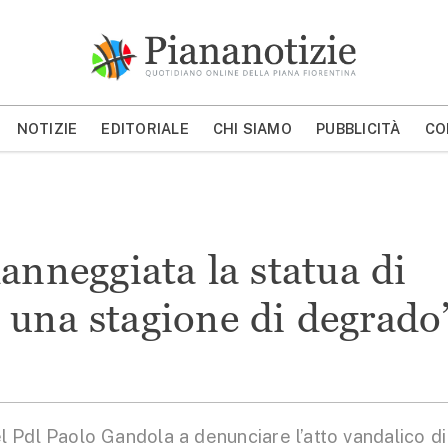
Piana Notizie
Le notizie della Piana
NOTIZIE
EDITORIALE
CHI SIAMO
PUBBLICITÀ
CO
MOSTRA/NASCONDI CERCA
anneggiata la statua di
 una stagione di degrado
 Pdl Paolo Gandola a denunciare l’atto vandalico di