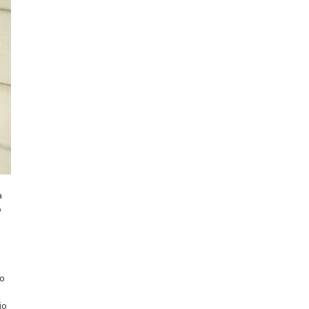
a
o
ro
io