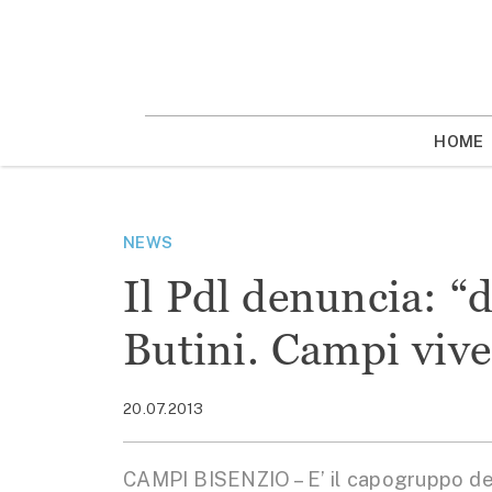
Vai
la
contenuto
HOME
NEWS
Il Pdl denuncia: “d
Butini. Campi vive
20.07.2013
CAMPI BISENZIO – E’ il capogruppo del