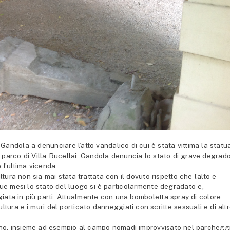
ndola a denunciare l’atto vandalico di cui è stata vittima la statu
el parco di Villa Rucellai. Gandola denuncia lo stato di grave degrad
e l’ultima vicenda.
ura non sia mai stata trattata con il dovuto rispetto che l’alto e
due mesi lo stato del luogo si è particolarmente degradato e,
ggiata in più parti. Attualmente con una bomboletta spray di colore
ltura e i muri del porticato danneggiati con scritte sessuali e di alt
no, insieme ad esempio al campo nomadi improvvisato nel parchegg