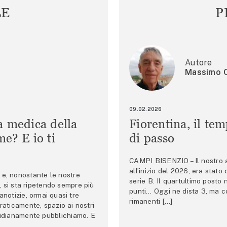
LE
P
Autore
Massimo C
09.02.2026
a medica della
Fiorentina, il te
e? E io ti
di passo
CAMPI BISENZIO – Il nostro au
all’inizio del 2026, era stato
e, nonostante le nostre
serie B. Il quartultimo posto
 si sta ripetendo sempre più
punti… Oggi ne dista 3, ma co
anotizie, ormai quasi tre
rimanenti […]
raticamente, spazio ai nostri
tidianamente pubblichiamo. E