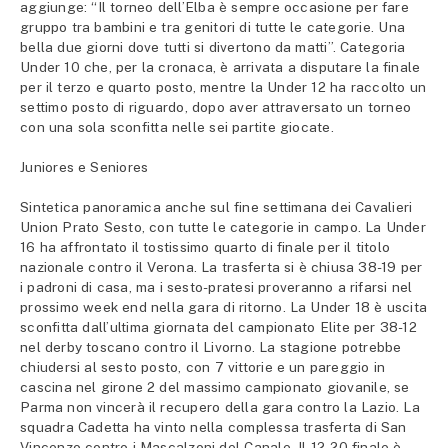
aggiunge: “Il torneo dell’Elba è sempre occasione per fare
gruppo tra bambini e tra genitori di tutte le categorie. Una
bella due giorni dove tutti si divertono da matti”. Categoria
Under 10 che, per la cronaca, è arrivata a disputare la finale
per il terzo e quarto posto, mentre la Under 12 ha raccolto un
settimo posto di riguardo, dopo aver attraversato un torneo
con una sola sconfitta nelle sei partite giocate.
Juniores e Seniores
Sintetica panoramica anche sul fine settimana dei Cavalieri
Union Prato Sesto, con tutte le categorie in campo. La Under
16 ha affrontato il tostissimo quarto di finale per il titolo
nazionale contro il Verona. La trasferta si è chiusa 38-19 per
i padroni di casa, ma i sesto-pratesi proveranno a rifarsi nel
prossimo week end nella gara di ritorno. La Under 18 è uscita
sconfitta dall’ultima giornata del campionato Elite per 38-12
nel derby toscano contro il Livorno. La stagione potrebbe
chiudersi al sesto posto, con 7 vittorie e un pareggio in
cascina nel girone 2 del massimo campionato giovanile, se
Parma non vincerà il recupero della gara contro la Lazio. La
squadra Cadetta ha vinto nella complessa trasferta di San
Vincenzo contro i Mascalzoni del Canale. Il 12-20 finale è