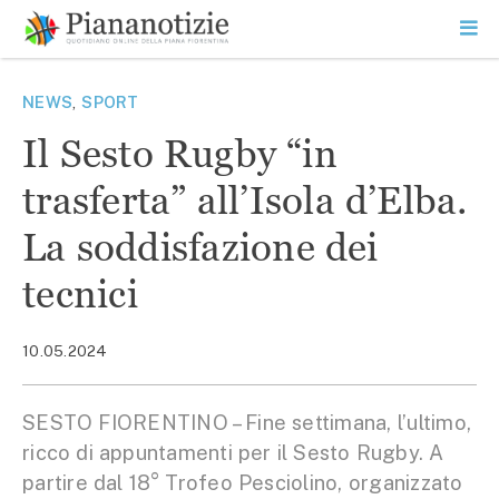
Vai
la
SEARCH
ME
contenuto
PR
Piana Notizie
Le notizie della Piana
NEWS
,
SPORT
Il Sesto Rugby “in
trasferta” all’Isola d’Elba.
La soddisfazione dei
tecnici
10.05.2024
SESTO FIORENTINO – Fine settimana, l’ultimo,
ricco di appuntamenti per il Sesto Rugby. A
partire dal 18° Trofeo Pesciolino, organizzato