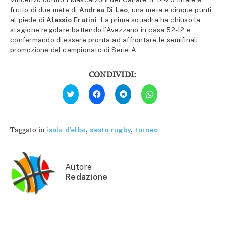
frutto di due mete di
Andrea Di Leo
, una meta e cinque punti
al piede di
Alessio Fratini
. La prima squadra ha chiuso la
stagione regolare battendo l’Avezzano in casa 52-12 e
confermando di essere pronta ad affrontare le semifinali
promozione del campionato di Serie A.
CONDIVIDI:
Fai
Fai
Fai
Fai
clic
clic
clic
clic
qui
per
per
per
per
condividere
condividere
condividere
condividere
su
su
su
su
Facebook
Telegram
WhatsApp
Twitter
(Si
(Si
(Si
Taggato in
isola d'elba
,
sesto rugby
,
torneo
(Si
apre
apre
apre
apre
in
in
in
in
una
una
una
una
nuova
nuova
nuova
nuova
finestra)
finestra)
finestra)
finestra)
Autore
Redazione