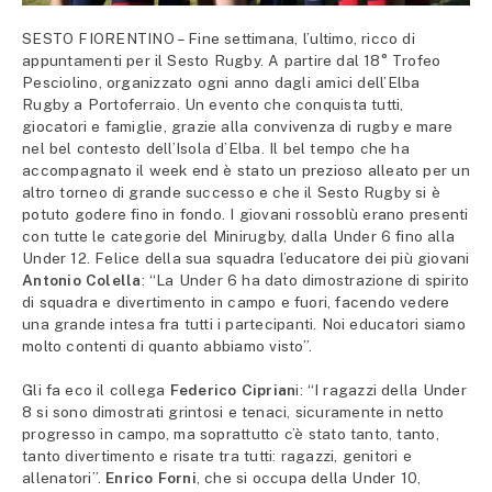
SESTO FIORENTINO – Fine settimana, l’ultimo, ricco di
appuntamenti per il Sesto Rugby. A partire dal 18° Trofeo
Pesciolino, organizzato ogni anno dagli amici dell’Elba
Rugby a Portoferraio. Un evento che conquista tutti,
giocatori e famiglie, grazie alla convivenza di rugby e mare
nel bel contesto dell’Isola d’Elba. Il bel tempo che ha
accompagnato il week end è stato un prezioso alleato per un
altro torneo di grande successo e che il Sesto Rugby si è
potuto godere fino in fondo. I giovani rossoblù erano presenti
con tutte le categorie del Minirugby, dalla Under 6 fino alla
Under 12. Felice della sua squadra l’educatore dei più giovani
Antonio Colella
: “La Under 6 ha dato dimostrazione di spirito
di squadra e divertimento in campo e fuori, facendo vedere
una grande intesa fra tutti i partecipanti. Noi educatori siamo
molto contenti di quanto abbiamo visto”.
Gli fa eco il collega
Federico Ciprian
i: “I ragazzi della Under
8 si sono dimostrati grintosi e tenaci, sicuramente in netto
progresso in campo, ma soprattutto c’è stato tanto, tanto,
tanto divertimento e risate tra tutti: ragazzi, genitori e
allenatori”.
Enrico Forni
, che si occupa della Under 10,