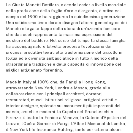
La Giusto Manetti Battiloro, azienda leader a livello mondiale
nella produzione della foglia d’oro e d’argento, è attiva nel
campo dal 1600 e ha raggiunto la quindicesima generazione.
Una solidissima linea dorata disegna l’albero genealogico dei
Manetti e lega le tappe della storia di un’azienda familiare
che da secoli rappresenta la massima espressione del
mestiere del battiloro. Nel corso del tempo la stessa famiglia
ha accompagnato e talvolta precorso l’evoluzione dei
processi produttivi legati alla trasformazione del lingotto in
foglia ed è divenuta ambasciatrice in tutto il mondo della
straordinaria tradizione e della capacità di innovazione del
miglior artigianato fiorentino.
Made in Italy al 100% che, da Parigi a Hong Kong,
attraversando New York, Londra e Mosca, grazie alla
collaborazione con i principali architetti, doratori,
restauratori, musei, istituzioni religiose, artigiani, artisti e
interior designer, splende sui monumenti più importanti del
mondo, antichi e moderni: la Cupola del Brunelleschi a
Firenze, il teatro la Fenice a Venezia, la Galerie d’Apollon del
Louvre, l’Opéra Garnier di Parigi, L’Albert Memorial di Londra,
il New York life Insurance Bulding, tanto per citarne alcuni.