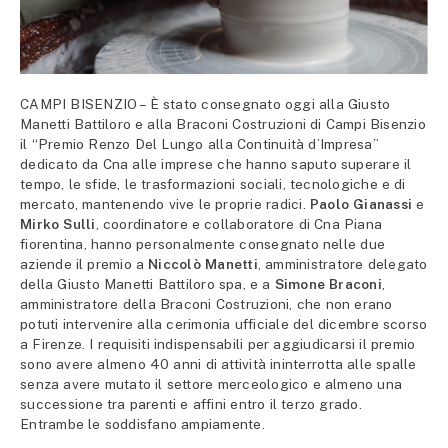
CAMPI BISENZIO – È stato consegnato oggi alla Giusto
Manetti Battiloro e alla Braconi Costruzioni di Campi Bisenzio
il “Premio Renzo Del Lungo alla Continuità d’Impresa”
dedicato da Cna alle imprese che hanno saputo superare il
tempo, le sfide, le trasformazioni sociali, tecnologiche e di
mercato, mantenendo vive le proprie radici.
Paolo Gianassi
e
Mirko Sulli
, coordinatore e collaboratore di Cna Piana
fiorentina, hanno personalmente consegnato nelle due
aziende il premio a
Niccolò Manetti
, amministratore delegato
della Giusto Manetti Battiloro spa, e a
Simone Braconi
,
amministratore della Braconi Costruzioni, che non erano
potuti intervenire alla cerimonia ufficiale del dicembre scorso
a Firenze. I requisiti indispensabili per aggiudicarsi il premio
sono avere almeno 40 anni di attività ininterrotta alle spalle
senza avere mutato il settore merceologico e almeno una
successione tra parenti e affini entro il terzo grado.
Entrambe le soddisfano ampiamente.