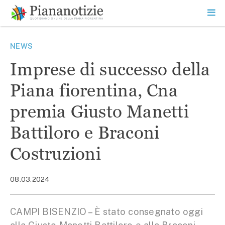
Vai
la
SEARCH
ME
contenuto
PR
Piana Notizie
Le notizie della Piana
NEWS
Imprese di successo della
Piana fiorentina, Cna
premia Giusto Manetti
Battiloro e Braconi
Costruzioni
08.03.2024
CAMPI BISENZIO – È stato consegnato oggi