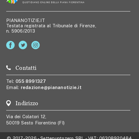
PIANANOTIZIE.IT
Testata registrata al Tribunale di Firenze,
n. 5906/2013
Contatti
Tel:
055 8991327
Email:
redazione@piananotizie.it
Indirizzo
Via dei Colatori 12,
50019 Sesto Fiorentino (FI)
© 2017-2026
-
Settepuntozero SRL
- VAT:
06308920484