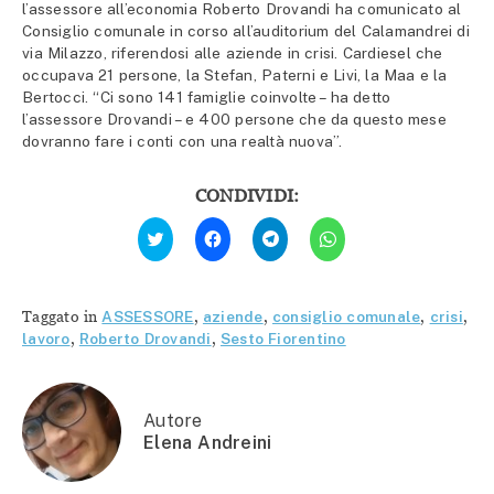
l’assessore all’economia Roberto Drovandi ha comunicato al
Consiglio comunale in corso all’auditorium del Calamandrei di
via Milazzo, riferendosi alle aziende in crisi. Cardiesel che
occupava 21 persone, la Stefan, Paterni e Livi, la Maa e la
Bertocci. “Ci sono 141 famiglie coinvolte – ha detto
l’assessore Drovandi – e 400 persone che da questo mese
dovranno fare i conti con una realtà nuova”.
CONDIVIDI:
Fai
Fai
Fai
Fai
clic
clic
clic
clic
qui
per
per
per
per
condividere
condividere
condividere
condividere
su
su
su
su
Facebook
Telegram
WhatsApp
Twitter
(Si
(Si
(Si
Taggato in
ASSESSORE
,
aziende
,
consiglio comunale
,
crisi
,
(Si
apre
apre
apre
apre
in
in
in
lavoro
,
Roberto Drovandi
,
Sesto Fiorentino
in
una
una
una
una
nuova
nuova
nuova
nuova
finestra)
finestra)
finestra)
finestra)
Autore
Elena Andreini