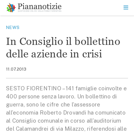
Vai
la
SEARCH
ME
contenuto
PR
Piana Notizie
Le notizie della Piana
NEWS
In Consiglio il bollettino
delle aziende in crisi
11.07.2013
SESTO FIORENTINO – 141 famiglie coinvolte e
400 persone senza lavoro. Un bollettino di
guerra, sono le cifre che l’assessore
all’economia Roberto Drovandi ha comunicato
al Consiglio comunale in corso all’auditorium
del Calamandrei di via Milazzo, riferendosi alle