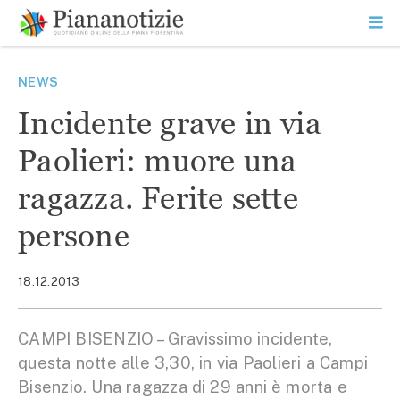
Vai
la
SEARCH
ME
contenuto
PR
Piana Notizie
Le notizie della Piana
NEWS
Incidente grave in via
Paolieri: muore una
ragazza. Ferite sette
persone
18.12.2013
CAMPI BISENZIO – Gravissimo incidente,
questa notte alle 3,30, in via Paolieri a Campi
Bisenzio. Una ragazza di 29 anni è morta e