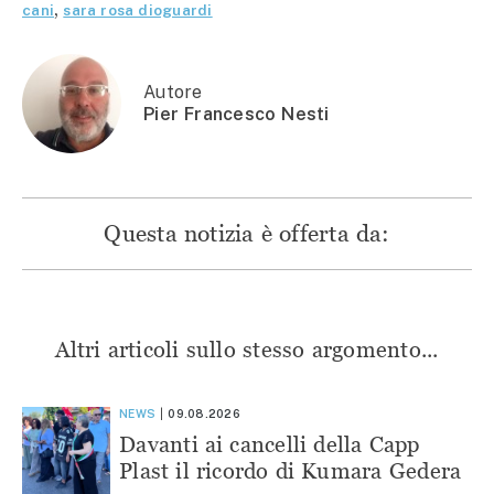
apre
in
in
in
cani
,
sara rosa dioguardi
in
una
una
una
una
nuova
nuova
nuova
nuova
finestra)
finestra)
finestra)
finestra)
Autore
Pier Francesco Nesti
Questa notizia è offerta da:
Altri articoli sullo stesso argomento...
NEWS
09.08.2026
Davanti ai cancelli della Capp
Plast il ricordo di Kumara Gedera