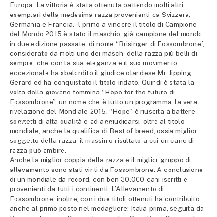
Europa. La vittoria è stata ottenuta battendo molti altri
esemplari della medesima razza provenienti da Svizzera,
Germania e Francia. Il primo a vincere il titolo di Campione
del Mondo 2015 è stato il maschio, già campione del mondo
in due edizione passate, di nome “Brisinger di Fossombrone”,
considerato da molti uno dei maschi della razza più belli di
sempre, che con la sua eleganza e il suo movimento
eccezionale ha sbalordito il giudice olandese Mr. Jipping
Gerard ed ha conquistato il titolo iridato. Quindi è stata la
volta della giovane femmina “Hope for the future di
Fossombrone”, un nome che è tutto un programma, la vera
rivelazione del Mondiale 2015. “Hope” è riuscita a battere
soggetti di alta qualità e ad aggiudicarsi, oltre al titolo
mondiale, anche la qualifica di Best of breed, ossia miglior
soggetto della razza, il massimo risultato a cui un cane di
razza può ambire.
Anche la miglior coppia della razza e il miglior gruppo di
allevamento sono stati vinti da Fossombrone. A conclusione
di un mondiale da record, con ben 30.000 cani iscritti e
provenienti da tutti i continenti. L’Allevamento di
Fossombrone, inoltre, con i due titoli ottenuti ha contribuito
anche al primo posto nel medagliere: Italia prima, seguita da