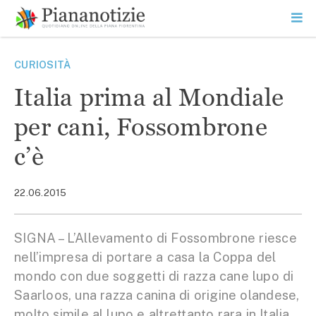
Vai
la
SEARCH
ME
contenuto
PR
Piana Notizie
Le notizie della Piana
CURIOSITÀ
Italia prima al Mondiale
per cani, Fossombrone
c’è
22.06.2015
SIGNA – L’Allevamento di Fossombrone riesce
nell’impresa di portare a casa la Coppa del
mondo con due soggetti di razza cane lupo di
Saarloos, una razza canina di origine olandese,
molto simile al lupo e altrettanto rara in Italia,