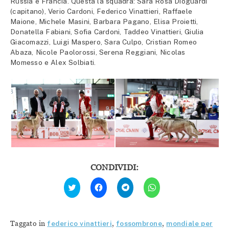
Russia e Francia. Questa la squadra: Sara Rosa Dioguardi
(capitano), Verio Cardoni, Federico Vinattieri, Raffaele
Maione, Michele Masini, Barbara Pagano, Elisa Proietti,
Donatella Fabiani, Sofia Cardoni, Taddeo Vinattieri, Giulia
Giacomazzi, Luigi Maspero, Sara Culpo, Cristian Romeo
Abaza, Nicole Paolorossi, Serena Reggiani, Nicolas
Momesso e Alex Solbiati.
CONDIVIDI:
Fai
Fai
Fai
Fai
clic
clic
clic
clic
qui
per
per
per
per
condividere
condividere
condividere
condividere
su
su
su
su
Facebook
Telegram
WhatsApp
Twitter
(Si
(Si
(Si
Taggato in
federico vinattieri
,
fossombrone
,
mondiale per
(Si
apre
apre
apre