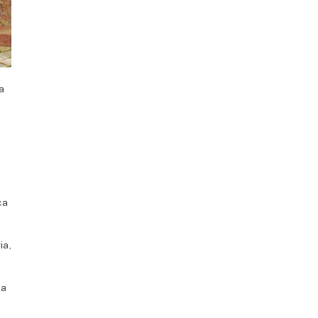
a
ca
ia,
sa