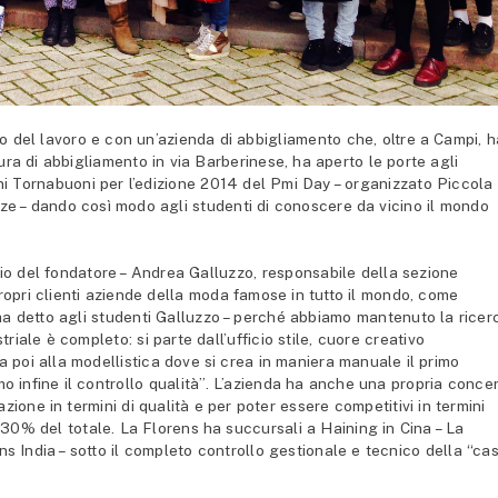
 del lavoro e con un’azienda di abbigliamento che, oltre a Campi, h
ura di abbigliamento in via Barberinese, ha aperto le porte agli
lini Tornabuoni per l’edizione 2014 del Pmi Day – organizzato Piccola
nze – dando così modo agli studenti di conoscere da vicino il mondo
iglio del fondatore – Andrea Galluzzo, responsabile della sezione
propri clienti aziende della moda famose in tutto il mondo, come
 ha detto agli studenti Galluzzo – perché abbiamo mantenuto la ricer
striale è completo: si parte dall’ufficio stile, cuore creativo
ssa poi alla modellistica dove si crea in maniera manuale il primo
mo infine il controllo qualità”. L’azienda ha anche una propria concer
zione in termini di qualità e per poter essere competitivi in termini
 30% del totale. La Florens ha succursali a Haining in Cina – La
ns India – sotto il completo controllo gestionale e tecnico della “ca