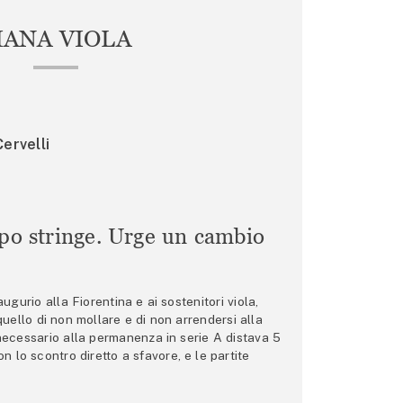
IANA VIOLA
ervelli
mpo stringe. Urge un cambio
gurio alla Fiorentina e ai sostenitori viola,
 quello di non mollare e di non arrendersi alla
 necessario alla permanenza in serie A distava 5
n lo scontro diretto a sfavore, e le partite