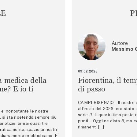
LE
P
Autore
Massimo C
09.02.2026
a medica della
Fiorentina, il te
e? E io ti
di passo
CAMPI BISENZIO – Il nostro au
all’inizio del 2026, era stato
e, nonostante le nostre
serie B. Il quartultimo posto
 si sta ripetendo sempre più
punti… Oggi ne dista 3, ma co
anotizie, ormai quasi tre
rimanenti […]
raticamente, spazio ai nostri
tidianamente pubblichiamo. E