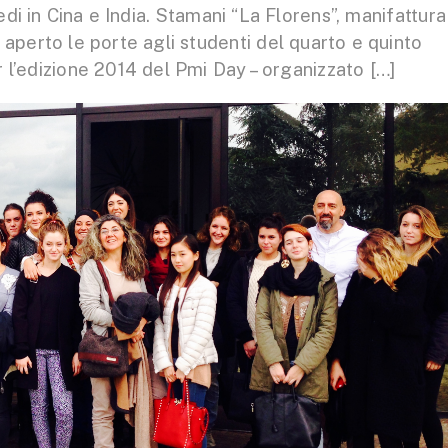
di in Cina e India. Stamani “La Florens”, manifattura
 aperto le porte agli studenti del quarto e quinto
er l’edizione 2014 del Pmi Day – organizzato […]