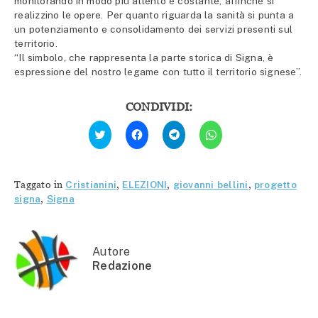
monitorando in modo più attento e costante, affinchè si
realizzino le opere. Per quanto riguarda la sanità si punta a
un potenziamento e consolidamento dei servizi presenti sul
territorio.
“Il simbolo, che rappresenta la parte storica di Signa, è
espressione del nostro legame con tutto il territorio signese”.
CONDIVIDI:
Fai
Fai
Fai
Fai
clic
clic
clic
clic
qui
per
per
per
per
condividere
condividere
condividere
condividere
su
su
su
su
Facebook
Telegram
WhatsApp
Twitter
(Si
(Si
(Si
Taggato in
Cristianini
,
ELEZIONI
,
giovanni bellini
,
progetto
(Si
apre
apre
apre
apre
in
in
in
signa
,
Signa
in
una
una
una
una
nuova
nuova
nuova
nuova
finestra)
finestra)
finestra)
finestra)
Autore
Redazione