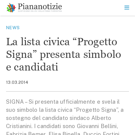
Vai
la
SEARCH
ME
contenuto
PR
Piana Notizie
Le notizie della Piana
NEWS
La lista civica “Progetto
Signa” presenta simbolo
e candidati
13.03.2014
SIGNA – Si presenta ufficialmente e svela il
suo simbolo la lista civica “Progetto Signa”, a
sostegno del candidato sindaco Alberto
Cristianini. I candidati sono Giovanni Bellini,
Fabrizia Bemer, Elisa Binella, Duccio Fortini,