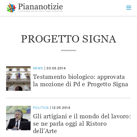
Vai
la
SEARCH
ME
contenuto
PR
Piana Notizie
Le notizie della Piana
PROGETTO SIGNA
NEWS
30.09.2014
Testamento biologico: approvata
la mozione di Pd e Progetto Signa
POLITICA
12.05.2014
Gli artigiani e il mondo del lavoro:
se ne parla oggi al Ristoro
dell’Arte