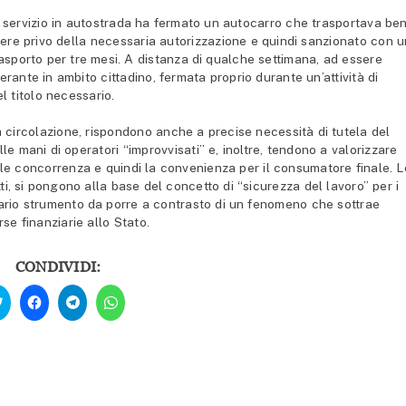
 servizio in autostrada ha fermato un autocarro che trasportava ben
essere privo della necessaria autorizzazione e quindi sanzionato con 
rasporto per tre mesi. A distanza di qualche settimana, ad essere
erante in ambito cittadino, fermata proprio durante un’attività di
l titolo necessario.
la circolazione, rispondono anche a precise necessità di tutela del
lle mani di operatori “improvvisati” e, inoltre, tendono a valorizzare
ale concorrenza e quindi la convenienza per il consumatore finale. L
ti, si pongono alla base del concetto di “sicurezza del lavoro” per i
ssario strumento da porre a contrasto di un fenomeno che sottrae
rse finanziarie allo Stato.
CONDIVIDI:
Fai
Fai
Fai
Fai
clic
clic
clic
clic
qui
per
per
per
per
condividere
condividere
condividere
condividere
su
su
su
su
Facebook
Telegram
WhatsApp
Twitter
(Si
(Si
(Si
(Si
apre
apre
apre
apre
in
in
in
in
una
una
una