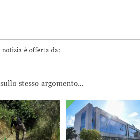
una
nuova
nuova
nuova
nuova
finestra)
finestra)
finestra)
finestra)
notizia è offerta da:
i sullo stesso argomento...