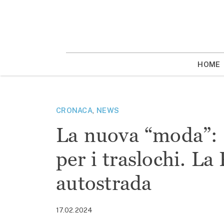
Vai
la
contenuto
HOME
CRONACA
,
NEWS
La nuova “moda”: a
per i traslochi. La
autostrada
17.02.2024