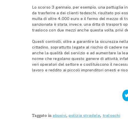
Lo scorso 3 gennaio, per esempio, una pattuglia in
da trasferire a dei clienti tedeschi, risultato poi 
multa di oltre 4.000 euro e il fermo del mezzo di t
sanzionata è stata, invece, una ditta di trasporti op
trasloco con due mezzi anche questa volta, privi de
Questi controlli, oltre a garantire la sicurezza nel
cittadino, soprattutto legate al rischio di cadere ne
anche la qualità del servizio e ad aumentare la le
norme che regolano questo genere di attività, infat
veri operatori del settore e costituiscono il nece
lavoro e reddito ai piccoli imprenditori onesti e riso
Taggato in
abusivi
,
polizia stradale
,
traloschi