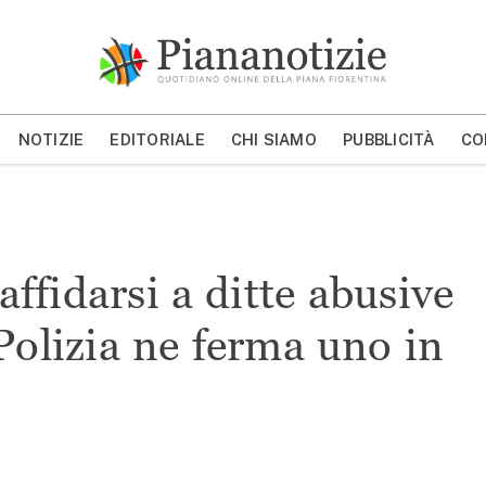
Piana Notizie
Le notizie della Piana
NOTIZIE
EDITORIALE
CHI SIAMO
PUBBLICITÀ
CO
MOSTRA/NASCONDI CERCA
ffidarsi a ditte abusive
 Polizia ne ferma uno in