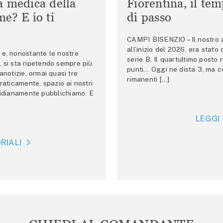
a medica della
Fiorentina, il te
e? E io ti
di passo
CAMPI BISENZIO – Il nostro au
all’inizio del 2026, era stato
e, nonostante le nostre
serie B. Il quartultimo posto
 si sta ripetendo sempre più
punti… Oggi ne dista 3, ma co
anotizie, ormai quasi tre
rimanenti […]
raticamente, spazio ai nostri
tidianamente pubblichiamo. E
LEGGI 
RIALI