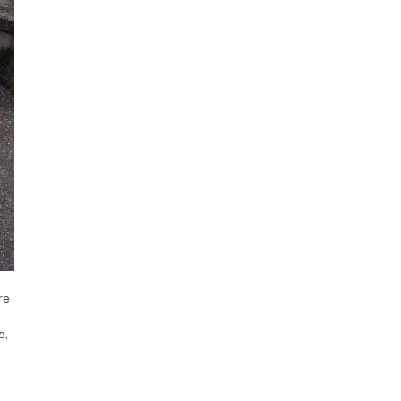
re
i
o,
i