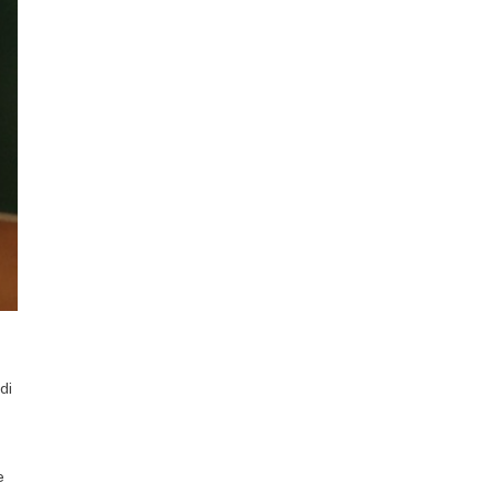
di
r
e