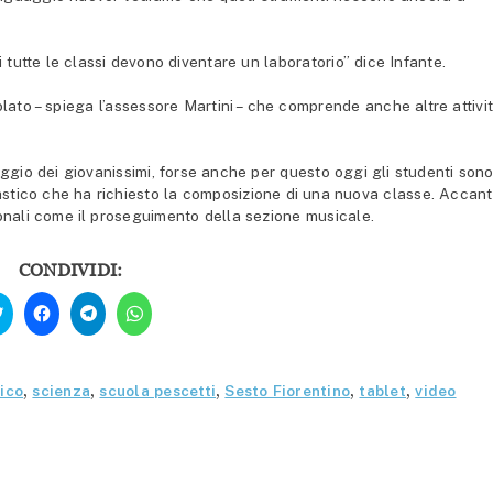
 tutte le classi devono diventare un laboratorio” dice Infante.
lato – spiega l’assessore Martini – che comprende anche altre attivi
aggio dei giovanissimi, forse anche per questo oggi gli studenti son
astico che ha richiesto la composizione di una nuova classe. Accan
onali come il proseguimento della sezione musicale.
CONDIVIDI:
Fai
Fai
Fai
Fai
clic
clic
clic
clic
qui
per
per
per
per
condividere
condividere
condividere
condividere
su
su
su
su
Facebook
Telegram
WhatsApp
Twitter
(Si
(Si
(Si
nico
,
scienza
,
scuola pescetti
,
Sesto Fiorentino
,
tablet
,
video
(Si
apre
apre
apre
apre
in
in
in
in
una
una
una
una
nuova
nuova
nuova
nuova
finestra)
finestra)
finestra)
finestra)