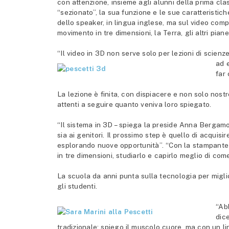
con attenzione, insieme agli alunni della prima clas
“sezionato”, la sua funzione e le sue caratteristic
dello speaker, in lingua inglese, ma sul video comp
movimento in tre dimensioni, la Terra, gli altri pianet
“Il video in 3D non serve solo per lezioni di scienz
ad 
far
La lezione è finita, con dispiacere e non solo nostr
attenti a seguire quanto veniva loro spiegato.
“Il sistema in 3D – spiega la preside Anna Bergamo –
sia ai genitori. Il prossimo step è quello di acqui
esplorando nuove opportunità”. “Con la stampante in
in tre dimensioni, studiarlo e capirlo meglio di co
La scuola da anni punta sulla tecnologia per migl
gli studenti.
“Ab
dice
tradizionale: spiego il muscolo cuore, ma con un 