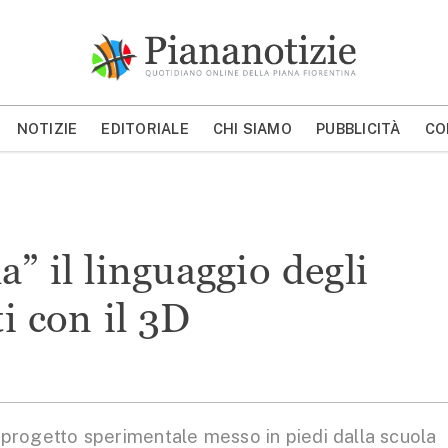
Piana Notizie
Le notizie della Piana
NOTIZIE
EDITORIALE
CHI SIAMO
PUBBLICITÀ
CO
MOSTRA/NASCONDI CERCA
a” il linguaggio degli
ti con il 3D
progetto sperimentale messo in piedi dalla scuola