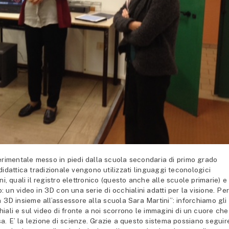
rimentale messo in piedi dalla scuola secondaria di primo grado
idattica tradizionale vengono utilizzati linguaggi teconologici
, quali il registro elettronico (questo anche alle scuole primarie) e 
 un video in 3D con una serie di occhialini adatti per la visione. Pe
 3D insieme all’assessore alla scuola Sara Martini”: inforchiamo gli
iali e sul video di fronte a noi
scorrono le immagini di un cuore che
sa. E’ la lezione di scienze. Grazie a questo sistema possiano seguir