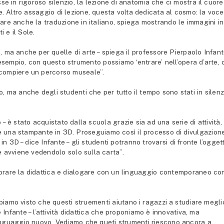
se in rigoroso silenzio, la lezione di anatomia che ci mostra il cuore
he. Altro assaggio di lezione, questa volta dedicata al cosmo: la voce
are anche la traduzione in italiano, spiega mostrando le immagini in
i e il Sole.
e, ma anche per quelle di arte – spiega il
professore Pierpaolo Infant
esempio, con questo strumento possiamo ‘entrare’ nell’opera d’arte, 
 compiere un percorso museale”.
o, ma anche degli studenti che per tutto il tempo sono stati in silenz
 è stato acquistato dalla scuola grazie sia ad una serie di attività,
sire una stampante in 3D. Proseguiamo così il processo di divulgazion
 3D – dice Infante – gli studenti potranno trovarsi di fronte l’ogget
me avviene vedendolo solo sulla carta”.
iorare la didattica e dialogare con un linguaggio contemporaneo co
biamo visto che questi struementi aiutano i ragazzi a studiare megli
 Infante – l’attività didattica che proponiamo è innovativa, ma
linguaggio nuovo. Vediamo che queti strumenti riescono ancora a