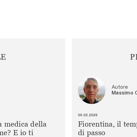
LE
P
Autore
Massimo C
09.02.2026
a medica della
Fiorentina, il te
e? E io ti
di passo