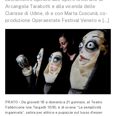
Arcangela Tarabotti e alla vicenda delle
Clarisse di Udine, di e con Marta Cuscunà, co-
produzione Operaestate Festival Veneto e […]
PRATO – Da giovedì 18 a domenica 21 gennaio, al Teatro
Fabbricone (via Targetti 10/8), è di scena “La semplicità
ingannata”, satira per attrice e pupazze sul lusso d’esser