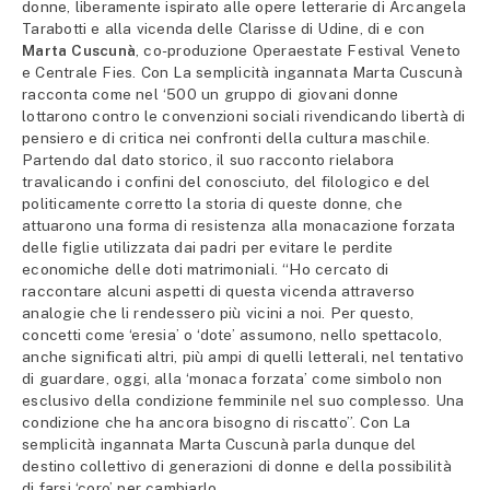
donne, liberamente ispirato alle opere letterarie di Arcangela
Tarabotti e alla vicenda delle Clarisse di Udine, di e con
Marta Cuscunà
, co-produzione Operaestate Festival Veneto
e Centrale Fies. Con La semplicità ingannata Marta Cuscunà
racconta come nel ‘500 un gruppo di giovani donne
lottarono contro le convenzioni sociali rivendicando libertà di
pensiero e di critica nei confronti della cultura maschile.
Partendo dal dato storico, il suo racconto rielabora
travalicando i confini del conosciuto, del filologico e del
politicamente corretto la storia di queste donne, che
attuarono una forma di resistenza alla monacazione forzata
delle figlie utilizzata dai padri per evitare le perdite
economiche delle doti matrimoniali. “Ho cercato di
raccontare alcuni aspetti di questa vicenda attraverso
analogie che li rendessero più vicini a noi. Per questo,
concetti come ‘eresia’ o ‘dote’ assumono, nello spettacolo,
anche significati altri, più ampi di quelli letterali, nel tentativo
di guardare, oggi, alla ‘monaca forzata’ come simbolo non
esclusivo della condizione femminile nel suo complesso. Una
condizione che ha ancora bisogno di riscatto”. Con La
semplicità ingannata Marta Cuscunà parla dunque del
destino collettivo di generazioni di donne e della possibilità
di farsi ‘coro’ per cambiarlo.