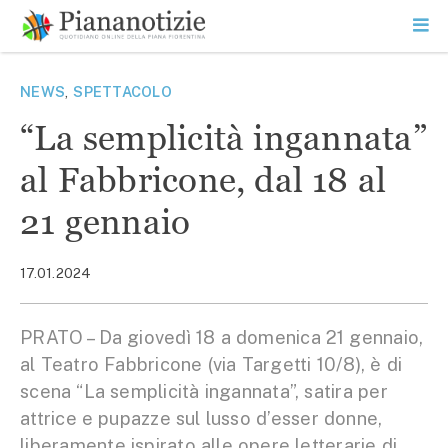
Vai
la
SEARCH
ME
contenuto
PR
Piana Notizie
Le notizie della Piana
NEWS
,
SPETTACOLO
“La semplicità ingannata”
al Fabbricone, dal 18 al
21 gennaio
17.01.2024
PRATO – Da giovedì 18 a domenica 21 gennaio,
al Teatro Fabbricone (via Targetti 10/8), è di
scena “La semplicità ingannata”, satira per
attrice e pupazze sul lusso d’esser donne,
liberamente ispirato alle opere letterarie di