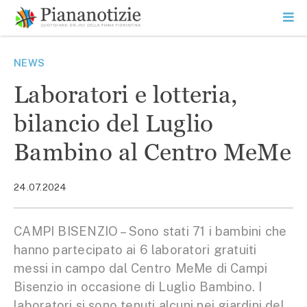
Vai
la
SEARCH
ME
contenuto
PR
Piana Notizie
Le notizie della Piana
NEWS
Laboratori e lotteria,
bilancio del Luglio
Bambino al Centro MeMe
24.07.2024
CAMPI BISENZIO – Sono stati 71 i bambini che
hanno partecipato ai 6 laboratori gratuiti
messi in campo dal Centro MeMe di Campi
Bisenzio in occasione di Luglio Bambino. I
laboratori si sono tenuti alcuni nei giardini del