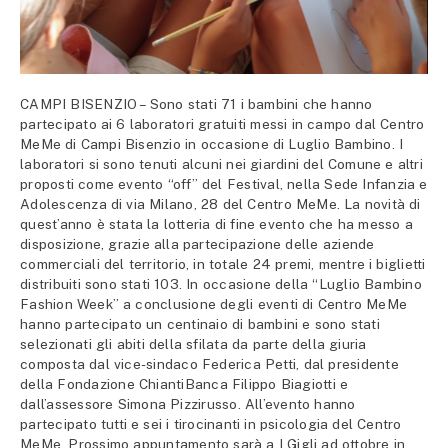
CAMPI BISENZIO – Sono stati 71 i bambini che hanno
partecipato ai 6 laboratori gratuiti messi in campo dal Centro
MeMe di Campi Bisenzio in occasione di Luglio Bambino. I
laboratori si sono tenuti alcuni nei giardini del Comune e altri
proposti come evento “off” del Festival, nella Sede Infanzia e
Adolescenza di via Milano, 28 del Centro MeMe. La novità di
quest’anno è stata la lotteria di fine evento che ha messo a
disposizione, grazie alla partecipazione delle aziende
commerciali del territorio, in totale 24 premi, mentre i biglietti
distribuiti sono stati 103. In occasione della “Luglio Bambino
Fashion Week” a conclusione degli eventi di Centro MeMe
hanno partecipato un centinaio di bambini e sono stati
selezionati gli abiti della sfilata da parte della giuria
composta dal vice-sindaco Federica Petti, dal presidente
della Fondazione ChiantiBanca Filippo Biagiotti e
dall’assessore Simona Pizzirusso. All’evento hanno
partecipato tutti e sei i tirocinanti in psicologia del Centro
MeMe. Prossimo appuntamento sarà a I Gigli ad ottobre in