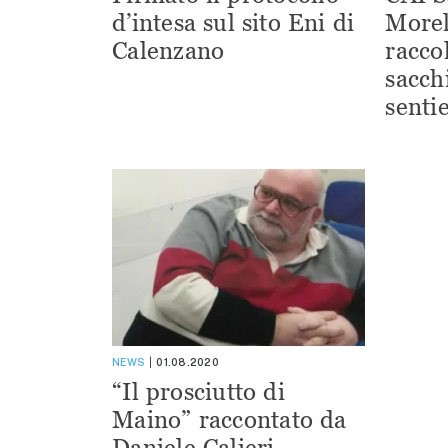
d’intesa sul sito Eni di
Morel
Calenzano
racco
sacchi
sentie
NEWS
01.08.2020
“Il prosciutto di
Maino” raccontato da
Daniele Calieri