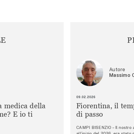
LE
P
Autore
Massimo C
09.02.2026
a medica della
Fiorentina, il te
e? E io ti
di passo
CAMPI BISENZIO – Il nostro au
all’inizio del 2026, era stato