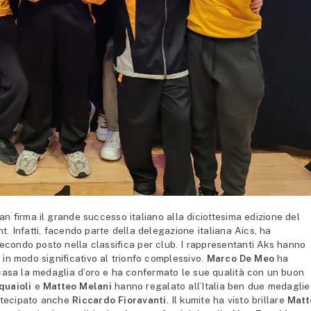
irma il grande successo italiano alla diciottesima edizione del
 Infatti, facendo parte della delegazione italiana Aics, ha
secondo posto nella classifica per club. I rappresentanti Aks hanno
 in modo significativo al trionfo complessivo.
Marco De Meo
ha
asa la medaglia d’oro e ha confermato le sue qualità con un buon
uaioli
e
Matteo Melani
hanno regalato all’Italia ben due medaglie
artecipato anche
Riccardo Fioravanti
. Il kumite ha visto brillare
Matt