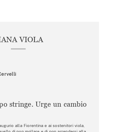
IANA VIOLA
ervelli
mpo stringe. Urge un cambio
gurio alla Fiorentina e ai sostenitori viola,
 quello di non mollare e di non arrendersi alla