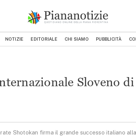
Piana Notizie
Le notizie della Piana
NOTIZIE
EDITORIALE
CHI SIAMO
PUBBLICITÀ
CO
MOSTRA/NASCONDI CERCA
Internazionale Sloveno di
e Shotokan firma il grande successo italiano all