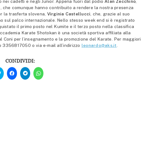
 nei cadetti e negli Junior. Appena fuori dal podio
Alan Zecchino
,
cati, che comunque hanno contribuito a rendere la nostra presenza
r la trasferta slovena,
Virginia Castellucci
, che, grazie al suo
ano sul palco internazionale. Nello stesso week end si è registrato
istato il primo posto nel Kumite e il terzo posto nella classifica
ccademia Karate Shotokan è una società sportiva affiliata alla
dal Coni per l’insegnamento e la promozione del Karate. Per maggiori
 3356817050 o via e-mail all’indirizzo
leonardo@aks.it
.
CONDIVIDI:
Fai
Fai
Fai
Fai
clic
clic
clic
clic
qui
per
per
per
per
condividere
condividere
condividere
condividere
su
su
su
su
Facebook
Telegram
WhatsApp
Twitter
(Si
(Si
(Si
(Si
apre
apre
apre
apre
in
in
in
in
una
una
una
una
nuova
nuova
nuova
nuova
finestra)
finestra)
finestra)
finestra)