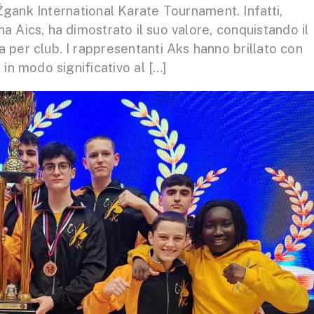
Žgank International Karate Tournament. Infatti,
a Aics, ha dimostrato il suo valore, conquistando il
a per club. I rappresentanti Aks hanno brillato con
 in modo significativo al […]