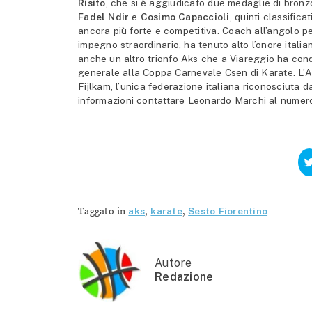
Risito
, che si è aggiudicato due medaglie di bronzo
Fadel Ndir
e
Cosimo Capaccioli
, quinti classifi
ancora più forte e competitiva. Coach all’angolo pe
impegno straordinario, ha tenuto alto l’onore itali
anche un altro trionfo Aks che a Viareggio ha conqu
generale alla Coppa Carnevale Csen di Karate. L’A
Fijlkam, l’unica federazione italiana riconosciuta 
informazioni contattare Leonardo Marchi al numero
Taggato in
aks
,
karate
,
Sesto Fiorentino
Autore
Redazione