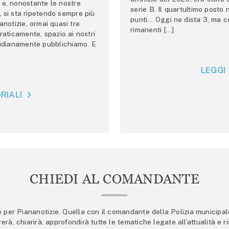
e, nonostante le nostre
serie B. Il quartultimo posto
 si sta ripetendo sempre più
punti… Oggi ne dista 3, ma co
anotizie, ormai quasi tre
rimanenti […]
raticamente, spazio ai nostri
tidianamente pubblichiamo. E
LEGGI 
RIALI
CHIEDI AL COMANDANTE
er Piananotizie. Quella con il comandante della Polizia municipale s
trerà, chiarirà, approfondirà tutte le tematiche legate all’attualità e