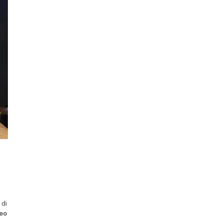
 di
eo